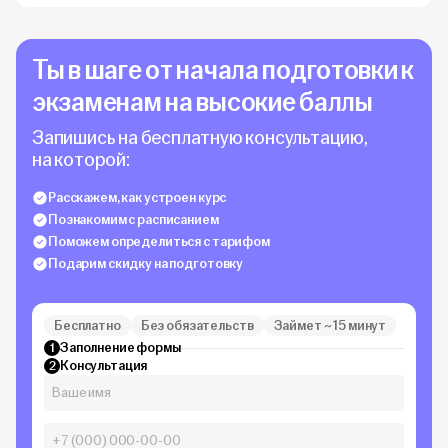
Ты в шаге от начала подготовки к
экзаменам на высокие баллы
Запишись на бесплатную консультацию,
на которой:
Расскажем, как устроен курс
Познакомим с расписанием
Поможем определиться с тарифом
Подарим скидку на подготовку
Бесплатно
Без обязательств
Займет ~ 15 минут
Заполнение формы
1
Консультация
2