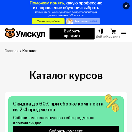
Умскул
Выбрать
предмет
Отк
Войти
Корзина
Главная
Каталог
Каталог курсов
Скидка до 60% при сборке комплекта
из 2-4 предметов
Собери комплект из нужных тебе предметов
и получи скидку
Собрать комплект