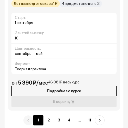
Летняя подготовка за 1 ₽
4 предмета по цене 2
Старт:
1 сентября
Занятий в месяц:
10
Длительность:
сентябрь — май
Формат:
Теория и практика
от 5 390 ₽/мес
46 081 ₽ весь курс
Подробнее о курсе
В корзину
1
2
3
4
...
11