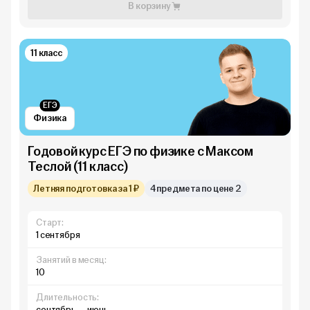
В корзину
11 класс
ЕГЭ
Физика
Годовой курс ЕГЭ по физике с Максом
Теслой (11 класс)
Летняя подготовка за 1 ₽
4 предмета по цене 2
Старт:
1 сентября
Занятий в месяц:
10
Длительность:
сентябрь — июнь