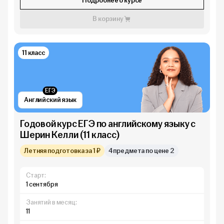
Подробнее о курсе
В корзину
11 класс
ЕГЭ
Английский язык
Годовой курс ЕГЭ по английскому языку с
Шерин Келли (11 класс)
Летняя подготовка за 1 ₽
4 предмета по цене 2
Старт:
1 сентября
Занятий в месяц:
11