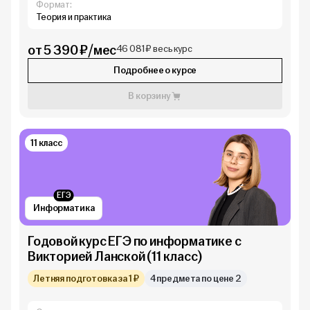
Формат:
Теория и практика
от 5 390 ₽/мес
46 081 ₽ весь курс
Подробнее о курсе
В корзину
11 класс
ЕГЭ
Информатика
Годовой курс ЕГЭ по информатике с
Викторией Ланской (11 класс)
Летняя подготовка за 1 ₽
4 предмета по цене 2