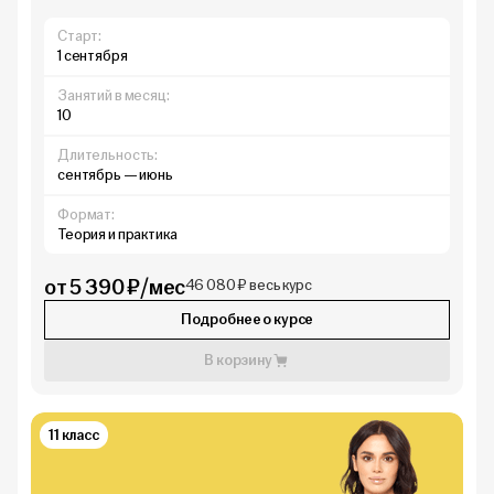
Старт:
1 сентября
Занятий в месяц:
10
Длительность:
сентябрь — июнь
Формат:
Теория и практика
от 5 390 ₽/мес
46 080 ₽ весь курс
Подробнее о курсе
В корзину
11 класс