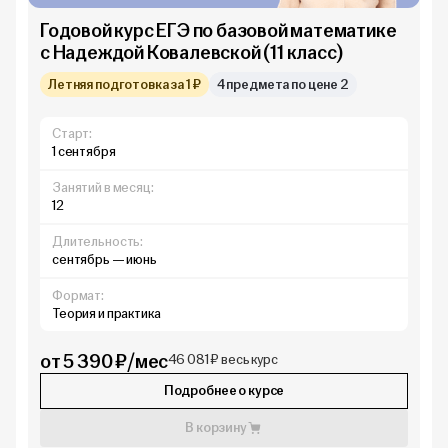
Годовой курс ЕГЭ по базовой математике
с Надеждой Ковалевской (11 класс)
Летняя подготовка за 1 ₽
4 предмета по цене 2
Старт:
1 сентября
Занятий в месяц:
12
Длительность:
сентябрь — июнь
Формат:
Теория и практика
от 5 390 ₽/мес
46 081 ₽ весь курс
Подробнее о курсе
В корзину