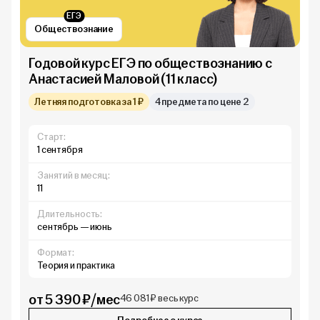
ЕГЭ
Обществознание
Годовой курс ЕГЭ по обществознанию с
Анастасией Маловой (11 класс)
Летняя подготовка за 1 ₽
4 предмета по цене 2
Старт:
1 сентября
Занятий в месяц:
11
Длительность:
сентябрь — июнь
Формат:
Теория и практика
от 5 390 ₽/мес
46 081 ₽ весь курс