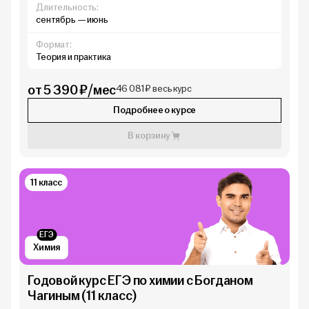
Длительность:
сентябрь — июнь
Формат:
Теория и практика
от 5 390 ₽/мес
46 081 ₽ весь курс
Подробнее о курсе
В корзину
11 класс
ЕГЭ
Химия
Годовой курс ЕГЭ по химии с Богданом
Чагиным (11 класс)