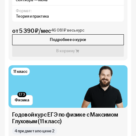
Формат:
Теория и практика
от 5 390 ₽/мес
46 081 ₽ весь курс
Подробнее о курсе
В корзину
11 класс
ЕГЭ
Физика
Годовой курс ЕГЭ по физике с Максимом
Глуховым (11 класс)
4 предмета по цене 2