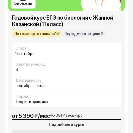
Биология
Годовой курс ЕГЭ по биологии с Жанной
Казанской (11 класс)
Летняя подготовка за 1 ₽
4 предмета по цене 2
Старт:
1 сентября
Занятий в месяц:
8
Длительность:
сентябрь — июнь
Формат:
Теория и практика
от 5 390 ₽/мес
46 081 ₽ весь курс
Подробнее о курсе