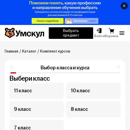
Умскул
Выбрать
предмет
Отк
Войти
Корзина
Главная
Каталог
Комплект курсов
Выбор класса и курса
Выбери класс
11 класс
10 класс
9 класс
8 класс
7 класс