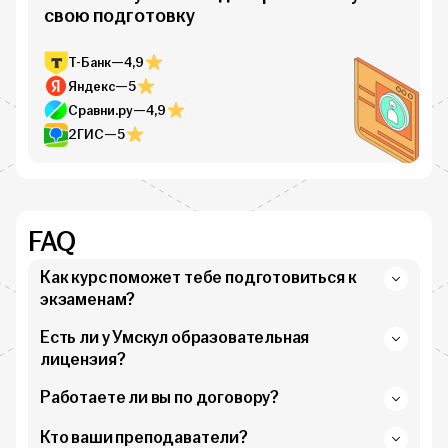
свою подготовку
Т-Банк
—
4,9
Яндекс
—
5
Сравни.ру
—
4,9
2ГИС
—
5
FAQ
Как курс поможет тебе подготовиться к
экзаменам?
Есть ли у Умскул образовательная
лицензия?
Работаете ли вы по договору?
Кто ваши преподаватели?