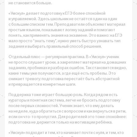
не становится больше.
«Умскул» делает подготовку к ЕГЭ более спокойной
и управляемой. Здесь школьник не остаётся один на один
с большим списком тем. Преподаватели объясняют материал
простым языком, показывают логику заданий и помогают
понять, как применять знания на экзамене. Это важно: на ЕГЭ
мало просто “знать тему”, нужно уметь быстро узнавать тип
задания и выбирать правильный способ решения.
Отдельный плюс — регулярная практика. В «Умскул» ученик
не просто слушает уроки, а закрепляет материал на домашних
заданиях, пробниках и разборах ошибок. Так становится видно,
какие темы уже получаются, а где ещё есть пробелы. Это
снижает тревогу: подготовка перестаёт быть абстрактной
и превращается в конкретные шаги.
Поддержка тоже играет большую роль. Когда рядом есть
кураторы и понятная система, легче не бросить подготовку
после первых сложностей. Ученик знает, что ему делать
на неделе, куда обратиться с вопросом и как вернуться в ритм,
если он что-то пропустил. Для родителей это тоже спокойнее:
подготовка не держится только на мотивации ребёнка.
«Умскул» подходит и тем, кто начинает почти с нуля, и тем, кто