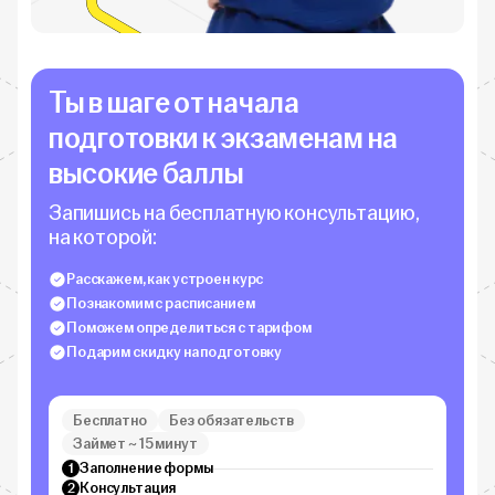
Ты в шаге от начала
подготовки к экзаменам на
высокие баллы
Запишись на бесплатную консультацию,
на которой:
Расскажем, как устроен курс
Познакомим с расписанием
Поможем определиться с тарифом
Подарим скидку на подготовку
Бесплатно
Без обязательств
Займет ~ 15 минут
Заполнение формы
1
Консультация
2