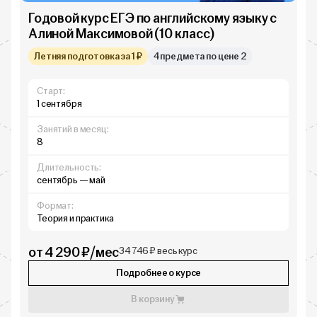
Годовой курс ЕГЭ по английскому языку с
Алиной Максимовой (10 класс)
Летняя подготовка за 1 ₽
4 предмета по цене 2
Старт:
1 сентября
Занятий в месяц:
8
Длительность:
сентябрь — май
Формат:
Теория и практика
от 4 290 ₽/мес
34 746 ₽ весь курс
Подробнее о курсе
В корзину