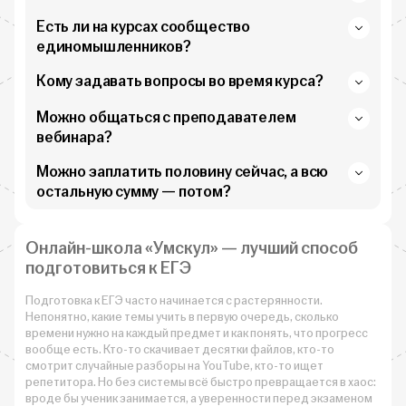
Есть ли на курсах сообщество
единомышленников?
Кому задавать вопросы во время курса?
Можно общаться с преподавателем
вебинара?
Можно заплатить половину сейчас, а всю
остальную сумму — потом?
Онлайн-школа «Умскул» — лучший способ
подготовиться к ЕГЭ
Подготовка к ЕГЭ часто начинается с растерянности.
Непонятно, какие темы учить в первую очередь, сколько
времени нужно на каждый предмет и как понять, что прогресс
вообще есть. Кто-то скачивает десятки файлов, кто-то
смотрит случайные разборы на YouTube, кто-то ищет
репетитора. Но без системы всё быстро превращается в хаос:
вроде бы ученик занимается, а уверенности перед экзаменом