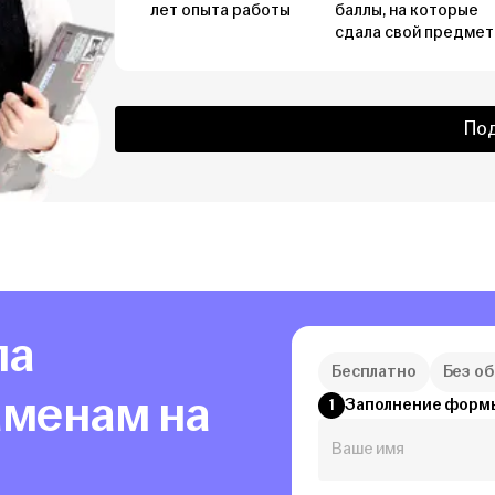
лет опыта работы
баллы, на которые
сдала свой предмет
По
ла
Бесплатно
Без о
аменам на
Заполнение форм
1