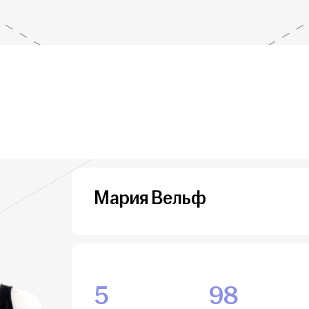
Мария Вельф
5
98