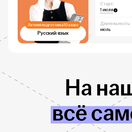
Старт:
1 июля
Длительность:
Летняя подготовка 10 класс
июль
Русский язык
На на
всё сам