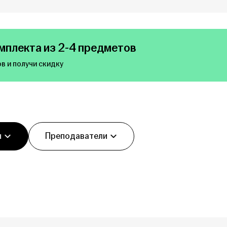
мплекта из 2-4 предметов
в и получи скидку
ы
Преподаватели