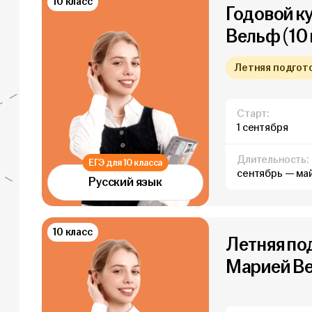
10 класс
Годовой к
Вельф (10 
Летняя подготов
Старт:
1 сентября
Длительность:
ЕГЭ для 10 класса
сентябрь — ма
Русский язык
10 класс
Летняя под
Марией Ве