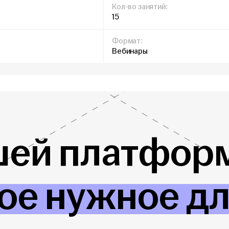
Кол-во занятий:
15
Формат:
Вебинары
шей платформ
ое нужное д