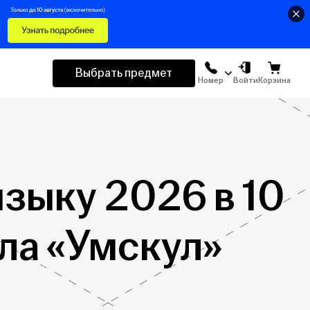
Выбрать предмет
Номер
Войти
Корзина
языку 2026 в 10
ла «Умскул»