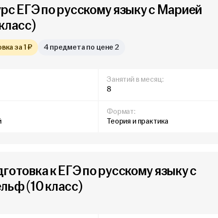
урс ЕГЭ по русскому языку с Марией
класс)
ка за 1 ₽
4 предмета по цене 2
Занятий в месяц:
8
Формат:
й
Теория и практика
готовка к ЕГЭ по русскому языку с
льф (10 класс)