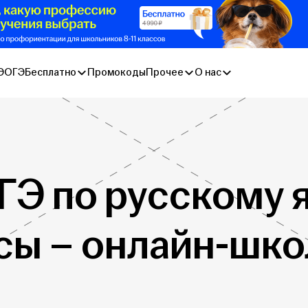
Э
ОГЭ
Бесплатно
Промокоды
Прочее
О нас
ГЭ по русскому 
рсы – онлайн-шко