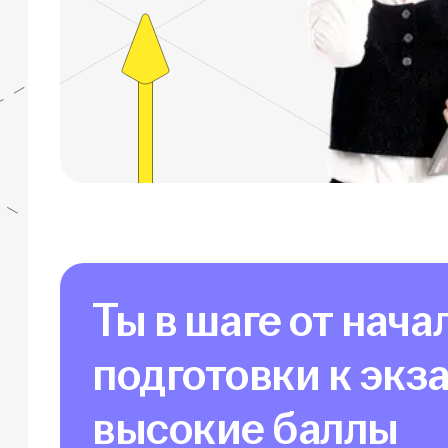
Ты в шаге от нача
подготовки к экз
высокие баллы