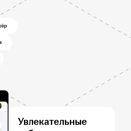
жёр
в
Увлекательные