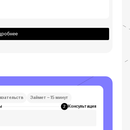
дробнее
бязательств
Займет ~ 15 минут
ы
Консультация
2