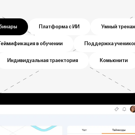
бинары
Платформа с ИИ
Умный трена
Геймификация в обучении
Поддержка ученико
Индивидуальная траектория
Комьюнити