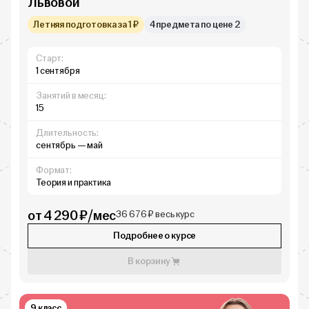
Львовой
Летняя подготовка за 1 ₽
4 предмета по цене 2
Старт:
1 сентября
Занятий в месяц:
15
Длительность:
сентябрь — май
Формат:
Теория и практика
от 4 290 ₽/мес
36 676 ₽ весь курс
Подробнее о курсе
В корзину
9 класс