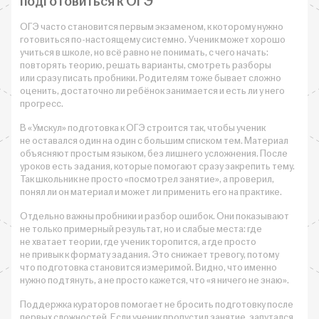
подготовиться к ОГЭ
ОГЭ часто становится первым экзаменом, к которому нужно
готовиться по-настоящему системно. Ученик может хорошо
учиться в школе, но всё равно не понимать, с чего начать:
повторять теорию, решать варианты, смотреть разборы
или сразу писать пробники. Родителям тоже бывает сложно
оценить, достаточно ли ребёнок занимается и есть ли у него
прогресс.
В «Умскул» подготовка к ОГЭ строится так, чтобы ученик
не оставался один на один с большим списком тем. Материал
объясняют простым языком, без лишнего усложнения. После
уроков есть задания, которые помогают сразу закрепить тему.
Так школьник не просто «посмотрел занятие», а проверил,
понял ли он материал и может ли применить его на практике.
Отдельно важны пробники и разбор ошибок. Они показывают
не только примерный результат, но и слабые места: где
не хватает теории, где ученик торопится, а где просто
не привык к формату задания. Это снижает тревогу, потому
что подготовка становится измеримой. Видно, что именно
нужно подтянуть, а не просто кажется, что «я ничего не знаю».
Поддержка кураторов помогает не бросить подготовку после
первых сложностей. Если ученик пропустил занятие, запутался