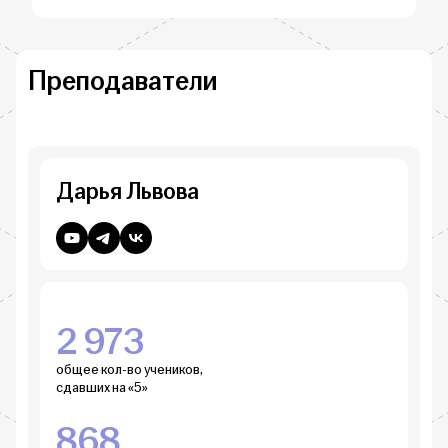
Преподаватели
Дарья Львова
2 973
общее кол-во учеников,
сдавших на «5»
868