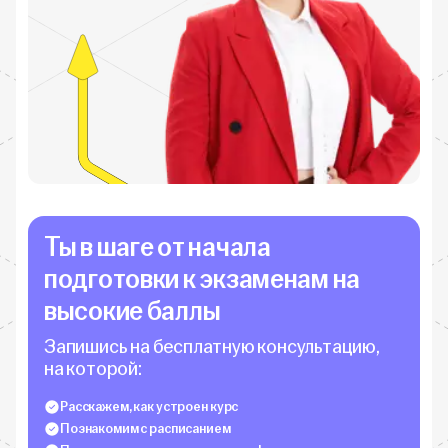
Ты в шаге от начала
подготовки к экзаменам на
высокие баллы
Запишись на бесплатную консультацию,
на которой:
Расскажем, как устроен курс
Познакомим с расписанием