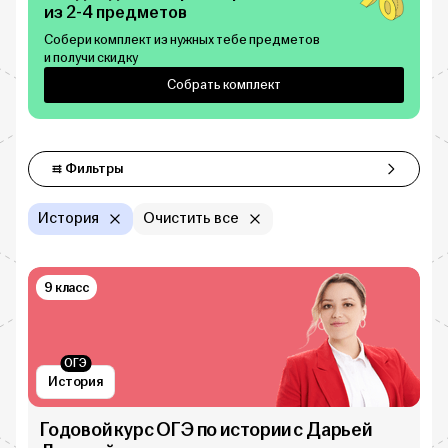
из 2-4 предметов
Собери комплект из нужных тебе предметов
и получи скидку
Собрать комплект
Фильтры
Фильтры
История
Очистить все
9 класс
ОГЭ
История
Годовой курс ОГЭ по истории с Дарьей