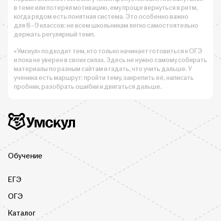
в теме или потерял мотивацию, ему проще вернуться в ритм,
когда рядом есть понятная система. Это особенно важно
для 8–9 классов: не всем школьникам легко самостоятельно
держать регулярный темп.
«Умскул» подходит тем, кто только начинает готовиться к ОГЭ
и пока не уверен в своих силах. Здесь не нужно самому собирать
материалы по разным сайтам и гадать, что учить дальше. У
ученика есть маршрут: пройти тему, закрепить её, написать
пробник, разобрать ошибки и двигаться дальше.
Дополнительная информация
Умскул
Обучение
ЕГЭ
ОГЭ
Каталог