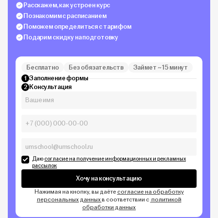
Расскажем, как устроен курс
Познакомим с расписанием
Поможем определиться с тарифом
Подарим скидку на подготовку
Бесплатно
Без обязательств
Займет ~ 15 минут
Заполнение формы
1
Консультация
2
Даю
согласие на получение информационных и рекламных
рассылок
Хочу на консультацию
Нажимая на кнопку, вы даёте
согласие на обработку
персональных данных
в соответствии с
политикой
обработки данных