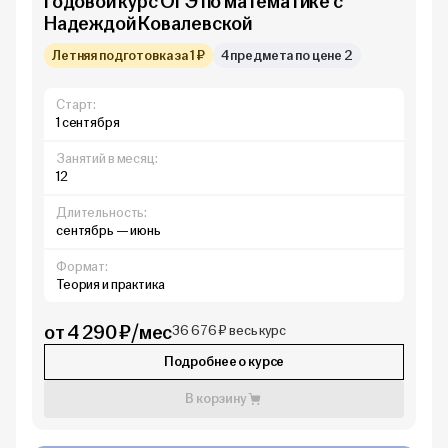
Годовой курс ОГЭ по математике с
Надеждой Ковалевской
Летняя подготовка за 1 ₽
4 предмета по цене 2
Старт:
1 сентября
Занятий в месяц:
12
Длительность:
сентябрь — июнь
Формат:
Теория и практика
от 4 290 ₽/мес
36 676 ₽ весь курс
Подробнее о курсе
В корзину