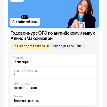
ОГЭ
Английский язык
Годовой курс ОГЭ по английскому языку с
Алиной Максимовой
Летняя подготовка за 1 ₽
4 предмета по цене 2
Старт:
1 сентября
Занятий в месяц:
8
Длительность:
сентябрь — июнь
Формат:
Теория и практика