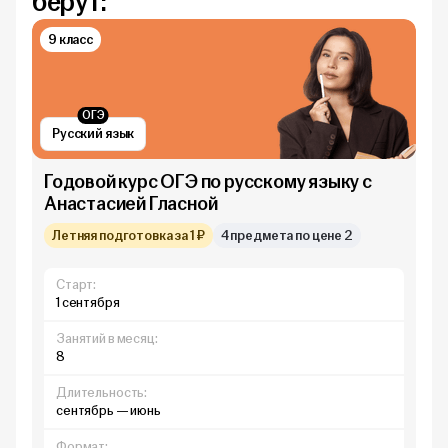
берут:
9 класс
ОГЭ
Русский язык
Годовой курс ОГЭ по русскому языку с
Анастасией Гласной
Летняя подготовка за 1 ₽
4 предмета по цене 2
Старт:
1 сентября
Занятий в месяц:
8
Длительность:
сентябрь — июнь
Формат: