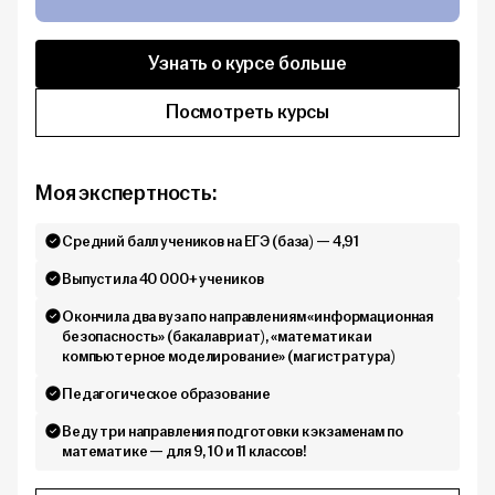
Узнать о курсе больше
Посмотреть курсы
Моя экспертность:
Средний балл учеников на ЕГЭ (база) — 4,91
Выпустила 40 000+ учеников
Окончила два вуза по направлениям «информационная
безопасность» (бакалавриат), «математика и
компьютерное моделирование» (магистратура)
Педагогическое образование
Веду три направления подготовки к экзаменам по
математике — для 9, 10 и 11 классов!