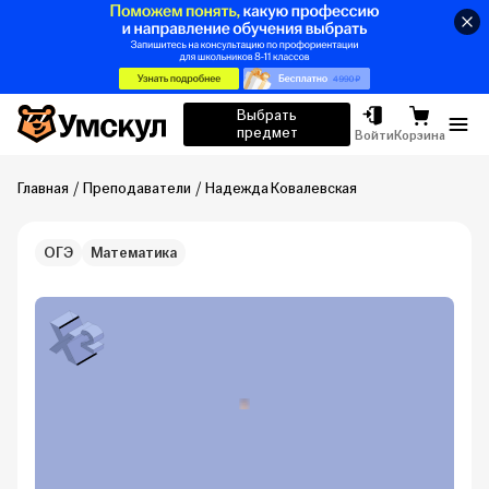
Умскул
Выбрать
предмет
Отк
Войти
Корзина
Главная
Преподаватели
Надежда Ковалевская
ОГЭ
Математика