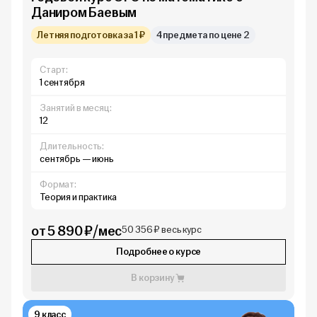
Даниром Баевым
Летняя подготовка за 1 ₽
4 предмета по цене 2
Старт:
1 сентября
Занятий в месяц:
12
Длительность:
сентябрь — июнь
Формат:
Теория и практика
от 5 890 ₽/мес
50 356 ₽ весь курс
Подробнее о курсе
В корзину
9 класс