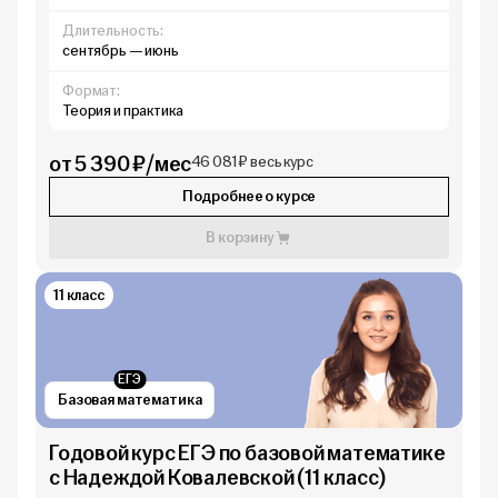
Длительность:
сентябрь — июнь
Формат:
Теория и практика
от 5 390 ₽/мес
46 081 ₽ весь курс
Подробнее о курсе
В корзину
11 класс
ЕГЭ
Базовая математика
Годовой курс ЕГЭ по базовой математике
с Надеждой Ковалевской (11 класс)