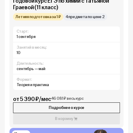
Годовой курс ЕГЭ по химии с Татьяной
Граевой (11 класс)
Летняя подготовка за 1 ₽
4 предмета по цене 2
Старт:
1 сентября
Занятий в месяц:
10
Длительность:
сентябрь — май
Формат:
Теория и практика
от 5 390 ₽/мес
46 081 ₽ весь курс
Подробнее о курсе
В корзину