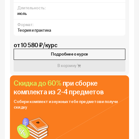
Длительность:
июль
Формат:
Теория и практика
от 10 580 ₽/курс
Подробнее о курсе
В корзину
Скидка до 60%
при сборке
комплекта из 2-4 предметов
Собери комплект из нужных тебе
предметов и получи
скидку