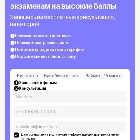
экзаменам на высокие баллы
Запишись на бесплатную консультацию,
на которой:
Расскажем, как устроен курс
Познакомим с расписанием
Поможем определиться с тарифом
Подарим скидку на подготовку
Бесплатно
Без обязательств
Займет ~ 15 минут
Заполнение формы
1
Консультация
2
Даю
согласие на получение информационных и рекламных
рассылок