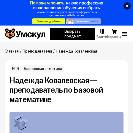
Умскул
Выбрать
предмет
Отк
Войти
Корзина
Главная
Преподаватели
Надежда Ковалевская
ЕГЭ
Базовая математика
Надежда Ковалевская —
преподаватель по Базовой
математике