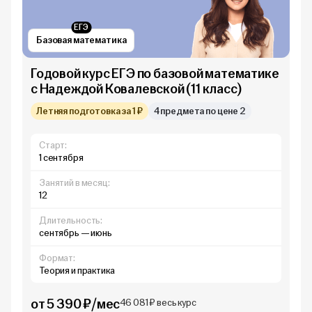
ЕГЭ
Базовая математика
Годовой курс ЕГЭ по базовой математике
с Надеждой Ковалевской (11 класс)
Летняя подготовка за 1 ₽
4 предмета по цене 2
Старт:
1 сентября
Занятий в месяц:
12
Длительность:
сентябрь — июнь
Формат:
Теория и практика
от 5 390 ₽/мес
46 081 ₽ весь курс