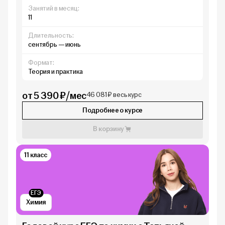
Занятий в месяц:
11
Длительность:
сентябрь — июнь
Формат:
Теория и практика
от 5 390 ₽/мес
46 081 ₽ весь курс
Подробнее о курсе
В корзину
11 класс
ЕГЭ
Химия