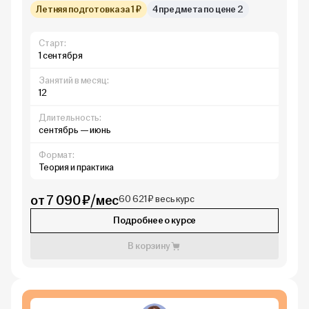
Летняя подготовка за 1 ₽
4 предмета по цене 2
Старт:
1 сентября
Занятий в месяц:
12
Длительность:
сентябрь — июнь
Формат:
Теория и практика
от 7 090 ₽/мес
60 621 ₽ весь курс
Подробнее о курсе
В корзину