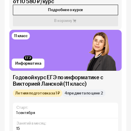
от 10 580 ₽/курс
Подробнее о курсе
В корзину
11 класс
ЕГЭ
Информатика
Годовой курс ЕГЭ по информатике с
Викторией Ланской (11 класс)
Летняя подготовка за 1 ₽
4 предмета по цене 2
Старт:
1 сентября
Занятий в месяц:
15