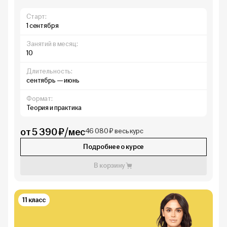
Старт:
1 сентября
Занятий в месяц:
10
Длительность:
сентябрь — июнь
Формат:
Теория и практика
от 5 390 ₽/мес
46 080 ₽ весь курс
Подробнее о курсе
В корзину
11 класс