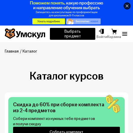
Умскул
Выбрать
предмет
Отк
Войти
Корзина
Главная
Каталог
Каталог курсов
Скидка до 60% при сборке комплекта
из 2-4 предметов
Собери комплект из нужных тебе предметов
и получи скидку
Собрать комплект