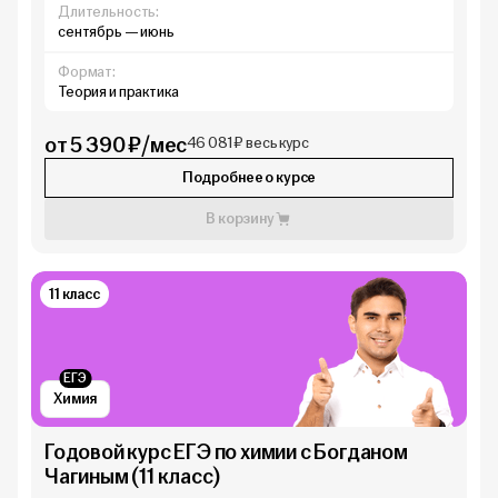
Длительность:
сентябрь — июнь
Формат:
Теория и практика
от 5 390 ₽/мес
46 081 ₽ весь курс
Подробнее о курсе
В корзину
11 класс
ЕГЭ
Химия
Годовой курс ЕГЭ по химии с Богданом
Чагиным (11 класс)