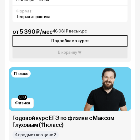
Формат:
Теория и практика
от 5 390 ₽/мес
46 081 ₽ весь курс
Подробнее о курсе
В корзину
11 класс
ЕГЭ
Физика
Годовой курс ЕГЭ по физике с Максом
Глуховым (11 класс)
4 предмета по цене 2