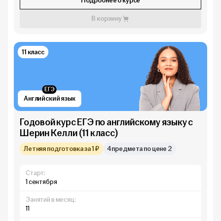
Подробнее о курсе
В корзину
11 класс
ЕГЭ
Английский язык
Годовой курс ЕГЭ по английскому языку с
Шерин Келли (11 класс)
Летняя подготовка за 1 ₽
4 предмета по цене 2
Старт:
1 сентября
Занятий в месяц:
11