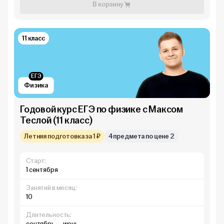
В корзину
11 класс
ЕГЭ
Физика
Годовой курс ЕГЭ по физике с Максом
Теслой (11 класс)
Летняя подготовка за 1 ₽
4 предмета по цене 2
Старт:
1 сентября
Занятий в месяц:
10
Длительность:
сентябрь — июнь