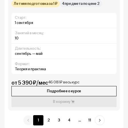
Летняя подготовка за 1 ₽
4 предмета по цене 2
Старт:
1 сентября
Занятий в месяц:
10
Длительность:
сентябрь — май
Формат:
Теория и практика
от 5 390 ₽/мес
46 081 ₽ весь курс
Подробнее о курсе
В корзину
1
2
3
4
...
11