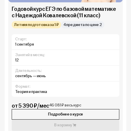
Годовой курс ЕГЭ по базовой математике
с Надеждой Ковалевской (11 класс)
Летняя подготовка за 1 ₽
4 предмета по цене 2
Старт:
1 сентября
Занятий в месяц:
12
Длительность:
сентябрь — июнь
Формат:
Теория и практика
от 5 390 ₽/мес
46 081 ₽ весь курс
Подробнее о курсе
В корзину