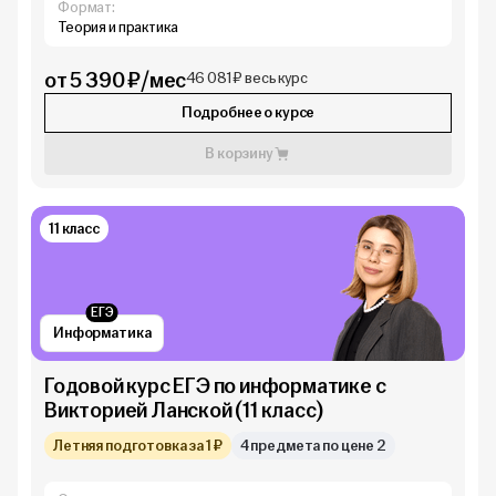
Формат:
Теория и практика
от 5 390 ₽/мес
46 081 ₽ весь курс
Подробнее о курсе
В корзину
11 класс
ЕГЭ
Информатика
Годовой курс ЕГЭ по информатике с
Викторией Ланской (11 класс)
Летняя подготовка за 1 ₽
4 предмета по цене 2