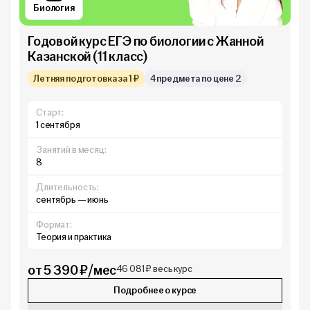
Биология
Годовой курс ЕГЭ по биологии с Жанной
Казанской (11 класс)
Летняя подготовка за 1 ₽
4 предмета по цене 2
Старт:
1 сентября
Занятий в месяц:
8
Длительность:
сентябрь — июнь
Формат:
Теория и практика
от 5 390 ₽/мес
46 081 ₽ весь курс
Подробнее о курсе