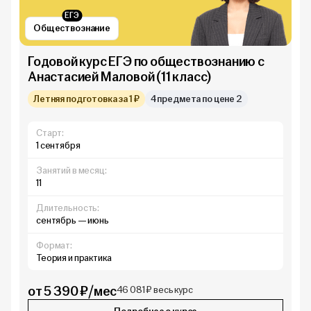
ЕГЭ
Обществознание
Годовой курс ЕГЭ по обществознанию с
Анастасией Маловой (11 класс)
Летняя подготовка за 1 ₽
4 предмета по цене 2
Старт:
1 сентября
Занятий в месяц:
11
Длительность:
сентябрь — июнь
Формат:
Теория и практика
от 5 390 ₽/мес
46 081 ₽ весь курс