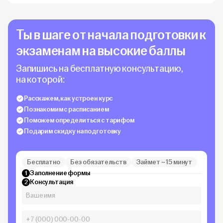
Ты в шаге от начала подготовки к
экзаменам на высокие баллы
Запишись на бесплатную консультацию,
на которой:
Расскажем, как устроен курс
Познакомим с расписанием
Поможем определиться с тарифом
Подарим скидку на подготовку
Бесплатно
Без обязательств
Займет ~ 15 минут
Заполнение формы
1
Консультация
2