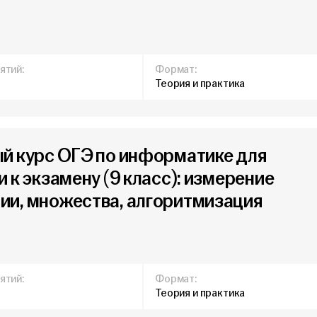
ятий:
Формат:
Теория и практика
й курс ОГЭ по информатике для
 к экзамену (9 класс): измерение
и, множества, алгоритмизация
ятий:
Формат:
Теория и практика