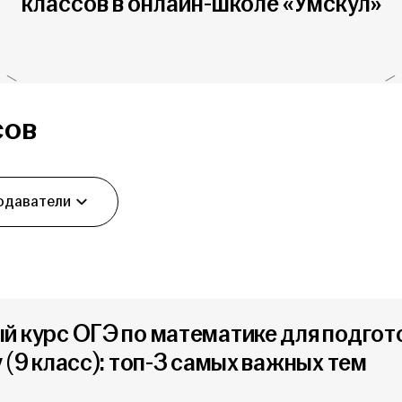
классов в онлайн-школе «Умскул»
сов
одаватели
й курс ОГЭ по математике для подгот
 (9 класс): топ-3 самых важных тем