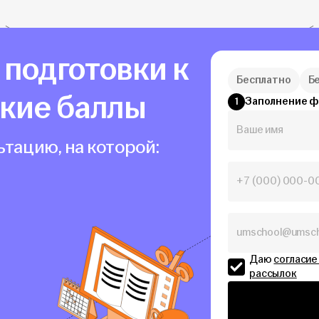
а подготовки к
Бесплатно
Б
окие баллы
Заполнение 
1
тацию, на которой:
Даю
согласие
рассылок