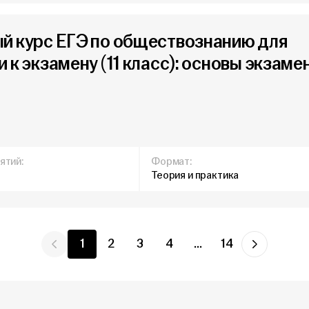
й курс ЕГЭ по обществознанию для
 к экзамену (11 класс): основы экзаме
ятий:
Формат:
Теория и практика
1
2
3
4
...
14