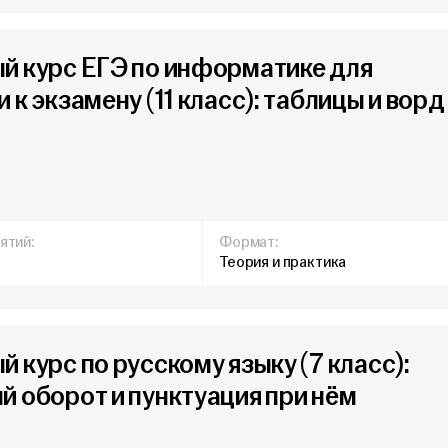
й курс ЕГЭ по информатике для
 к экзамену (11 класс): таблицы и ворд
ятий:
Формат:
Теория и практика
 курс по русскому языку (7 класс):
й оборот и пунктуация при нём