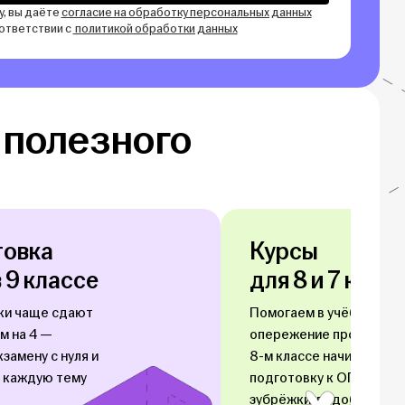
у, вы даёте
согласие на обработку персональных данных
оответствии с
политикой обработки данных
 полезного
товка
Курсы
в 9 классе
для 8 и 7 клас
ки чаще сдают 
Помогаем в учёбе и даём
м на 4 — 
опережение программы: 
замену с нуля и 
8-м классе начинаем 
 каждую тему 
подготовку к ОГЭ без 
зубрёжки, в удобном 