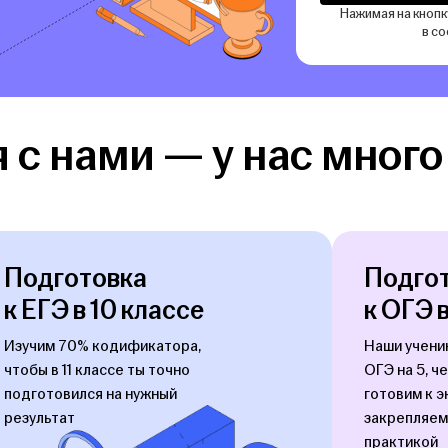
Нажимая на кнопк
в с
 с нами — у нас много
Подготовка
Подго
к ЕГЭ в 10 классе
к ОГЭ 
Изучим 70% кодификатора, 
Наши учени
чтобы в 11 классе ты точно 
ОГЭ на 5, че
подготовился на нужный 
готовим к эк
результат
закрепляем
практикой