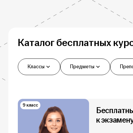
Каталог бесплатных кур
Фильтры
Классы
Предметы
Преп
9 класс
Бесплатны
к экзамену