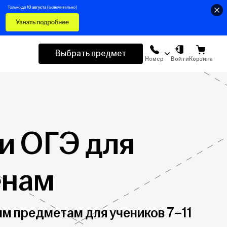
Выбрать предмет
Номер
Войти
Корзина
и ОГЭ для
енам
м предметам для учеников 7–11