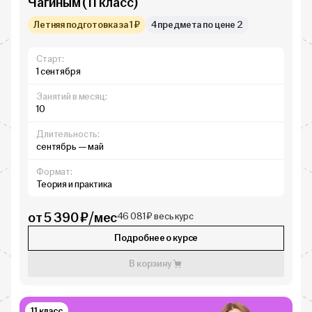
Чагиным (11 класс)
Летняя подготовка за 1 ₽
4 предмета по цене 2
Старт:
1 сентября
Занятий в месяц:
10
Длительность:
сентябрь — май
Формат:
Теория и практика
от 5 390 ₽/мес
46 081 ₽ весь курс
Подробнее о курсе
В корзину
11 класс