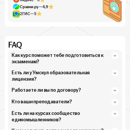
Сравни.ру
—
4,9
2ГИС
—
5
FAQ
Как курс поможет тебе подготовиться к
экзаменам?
Есть ли у Умскул образовательная
лицензия?
Работаете ли вы по договору?
Кто ваши преподаватели?
Есть ли на курсах сообщество
единомышленников?