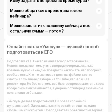
Кому задавать вопросы во время курса?
Можно общаться с преподавателем
вебинара?
Можно заплатить половину сейчас, а всю
остальную сумму — потом?
Онлайн-школа «Умскул» — лучший способ
подготовиться к ЕГЭ
Подготовка к ЕГЭ часто начинается с растерянности.
Непонятно, какие темы учить в первую очередь, сколько
времени нужно на каждый предмет и как понять, что прогресс
вообще есть. Кто-то скачивает десятки файлов, кто-то
смотрит случайные разборы на YouTube, кто-то ищет
репетитора. Но без системы всё быстро превращается в хаос:
вроде бы ученик занимается, а уверенности перед экзаменом
не становится больше.
«Умскул» делает подготовку к ЕГЭ более спокойной
и управляемой. Здесь школьник не остаётся один на один
с большим списком тем. Преподаватели объясняют материал