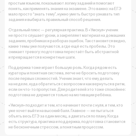
простым языком, показывают логику заданий и помогают
понять, как применять знания на экзамене. Это важно: на ЕГЭ
мало просто “знать тему”, нужно уметь быстро узнавать тип
задания и выбирать правильный способ решения.
Отдельный плюс — регулярная практика. В «Умскул» ученик
не просто слушает уроки, а закрепляет материал на домашних
заданиях, пробниках и разборах ошибок. Так становится видно,
какие темы уже получаются, а где ещё есть пробелы. Это
снижает тревогу: подготовка перестаёт быть абстрактной
и превращается в конкретные шаги.
Поддержка тоже играет большую роль. Когда рядом есть
кураторы и понятная система, легче не бросить подготовку
после первых сложностей. Ученик знает, что ему делать
на неделе, куда обратиться с вопросом и как вернуться в ритм,
если он что-то пропустил. Для родителей это тоже спокойнее:
подготовка не держится только на мотивации ребёнка.
«Умскул» подходит и тем, кто начинает почти с нуля, и тем, кто
уже хочет выйти на высокий балл. Главное — не пытаться
объять весь ЕГЭ за один месяц, а двигаться по плану. Когда
есть структура, практика и поддержка, подготовка становится
не бесконечным стрессом, а понятным процессом.