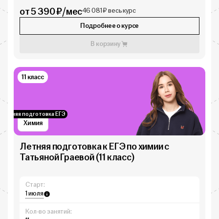
от 5 390 ₽/мес
46 081 ₽ весь курс
Подробнее о курсе
В корзину
11 класс
Летняя подготовка ЕГЭ
Химия
Летняя подготовка к ЕГЭ по химии с
Татьяной Граевой (11 класс)
Старт:
1 июля
Кол-во занятий: