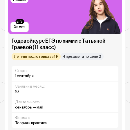
ЕГЭ
Химия
Годовой курс ЕГЭ по химии с Татьяной
Граевой (11 класс)
Летняя подготовка за 1 ₽
4 предмета по цене 2
Старт:
1 сентября
Занятий в месяц:
10
Длительность:
сентябрь — май
Формат:
Теория и практика