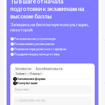
Ты в шаге от начала
подготовки к экзаменам на
высокие баллы
Запишись на бесплатную консультацию,
на которой:
Расскажем, как устроен курс
Познакомим с расписанием
Поможем определиться с тарифом
Подарим скидку на подготовку
Бесплатно
Без обязательств
Займет ~ 15 минут
Заполнение формы
1
Консультация
2