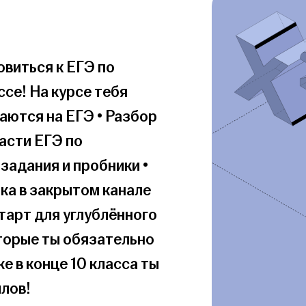
виться к ЕГЭ по 
се! На курсе тебя 
аются на ЕГЭ • Разбор 
асти ЕГЭ по 
адания и пробники • 
а в закрытом канале 
тарт для углублённого 
торые ты обязательно 
е в конце 10 класса ты 
лов!