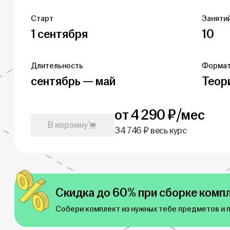
Старт
Занятий
1 сентября
10
Длительность
Форма
сентябрь — май
Теор
от 4 290 ₽/мес
В корзину
34 746 ₽ весь курс
Скидка до 60% при сборке компл
Собери комплект из нужных тебе предметов и 