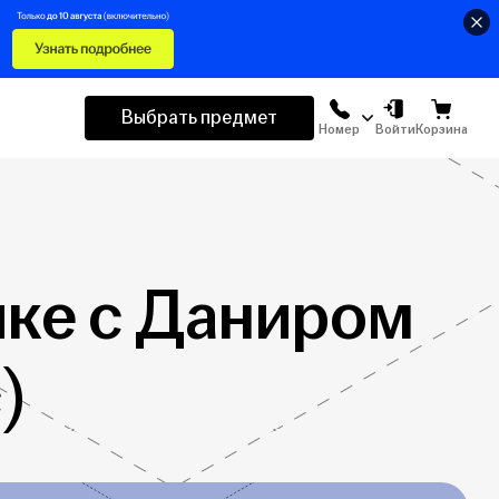
Выбрать предмет
Номер
Войти
Корзина
ике с Даниром
)