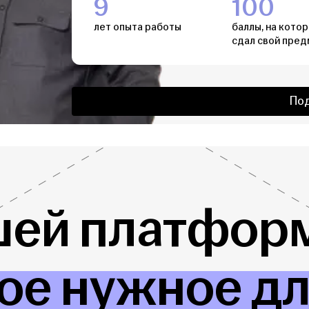
9
100
лет опыта работы
баллы, на кото
сдал свой пред
По
шей платформ
ое нужное д