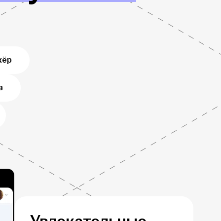
жёр
в