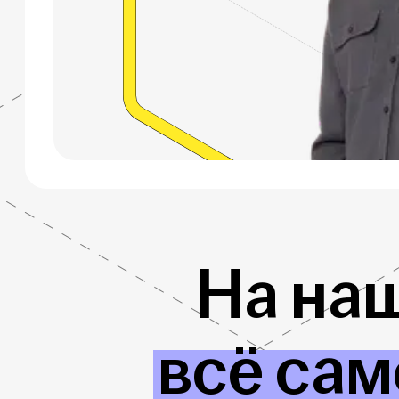
На на
всё сам