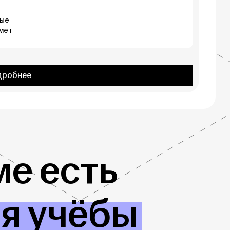
рые
мет
дробнее
е есть
ля учёбы