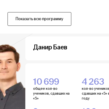
Показать всю программу
Данир Баев
10 699
4 263
общее кол-во
кол-во учеников
учеников, сдавших на
сдавших на «5» 
«5»
году