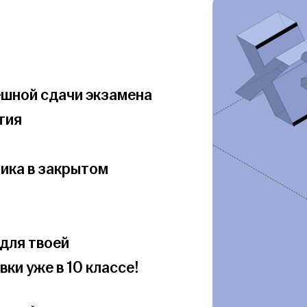
ешной сдачи экзамена

ия

ика в закрытом 
для твоей 
ки уже в 10 классе!