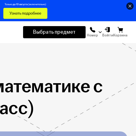
Выбрать предмет
Номер
Войти
Корзина
математике с
асс)