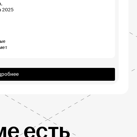
,
в 2025
рые
мет
дробнее
е есть