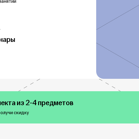
занятий
т
нары
екта из 2-4 предметов
получи скидку