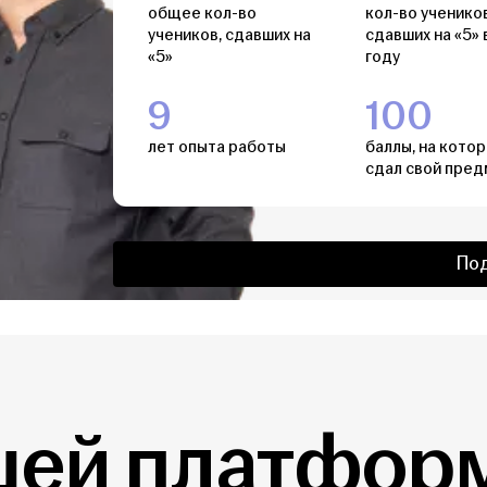
общее кол-во
кол-во учеников
учеников, сдавших на
сдавших на «5» 
«5»
году
9
100
лет опыта работы
баллы, на кото
сдал свой пред
По
шей платформ