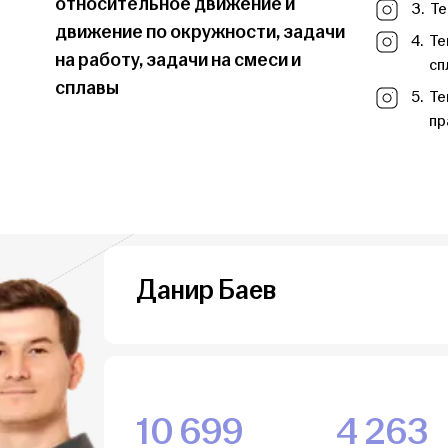
относительное движение и
3.
Те
движение по окружности, задачи
4.
Те
на работу, задачи на смеси и
сп
сплавы
5.
Те
пр
Данир Баев
10 699
4 263