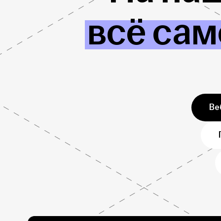
всё сам
Ве