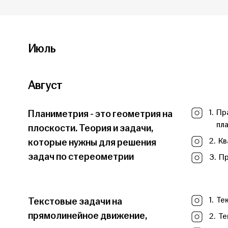
Июль
Август
Планиметрия - это геометрия на
1.
Пр
пл
плоскости. Теория и задачи,
которые нужны для решения
2.
Кв
задач по стереометрии
3.
Пр
Текстовые задачи на
1.
Те
прямолинейное движение,
2.
Те