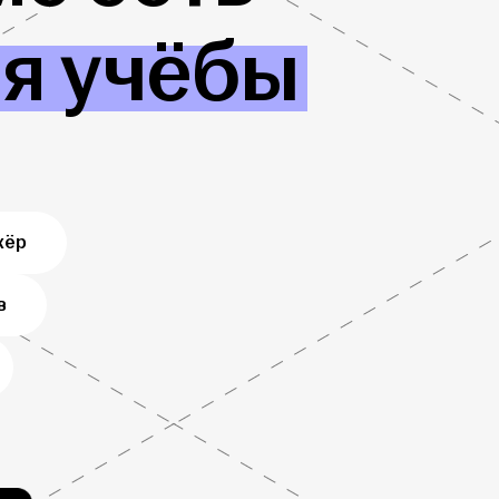
ля учёбы
жёр
в