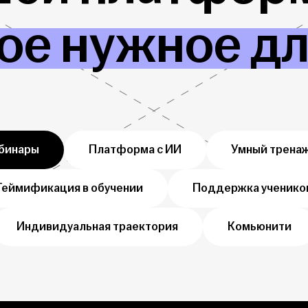
ое нужное д
бинары
Платформа с ИИ
Умный трена
Геймификация в обучении
Поддержка ученико
Индивидуальная траектория
Комьюнити