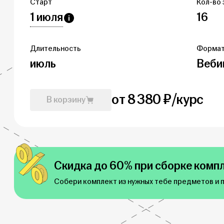
Старт
Кол-во 
1 июля
16
Длительность
Форма
июль
Веби
от 8 380 ₽/курс
В корзину
Скидка до 60% при сборке компл
Собери комплект из нужных тебе предметов и 