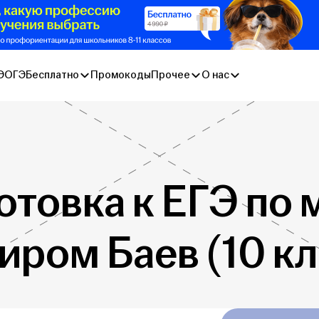
Э
ОГЭ
Бесплатно
Промокоды
Прочее
О нас
отовка к ЕГЭ по 
иром Баев (10 кл