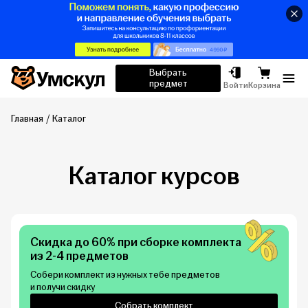
Умскул
Выбрать
предмет
Отк
Войти
Корзина
Главная
Каталог
Каталог курсов
Скидка до 60% при сборке комплекта
из 2-4 предметов
Собери комплект из нужных тебе предметов
и получи скидку
Собрать комплект