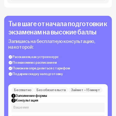
Ты в шаге от начала подготовки к
экзаменам на высокие баллы
Запишись на бесплатную консультацию,
на которой:
Расскажем, как устроен курс
Познакомим с расписанием
Поможем определиться с тарифом
Подарим скидку на подготовку
Бесплатно
Без обязательств
Займет ~ 15 минут
Заполнение формы
1
Консультация
2