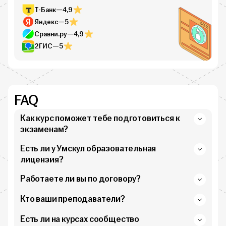
Т-Банк
—
4,9
Яндекс
—
5
Сравни.ру
—
4,9
2ГИС
—
5
FAQ
Как курс поможет тебе подготовиться к
экзаменам?
Есть ли у Умскул образовательная
лицензия?
Работаете ли вы по договору?
Кто ваши преподаватели?
Есть ли на курсах сообщество