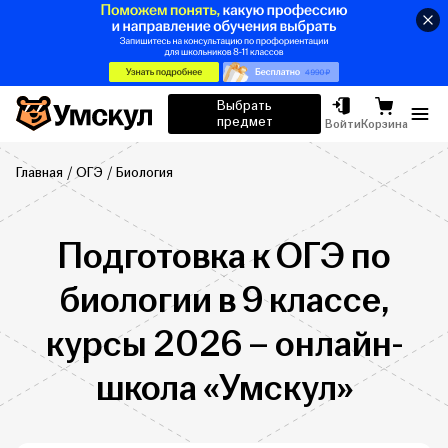
Умскул
Выбрать
предмет
Отк
Войти
Корзина
Главная
ОГЭ
Биология
Подготовка к ОГЭ по
биологии в 9 классе,
курсы 2026 – онлайн-
школа «Умскул»