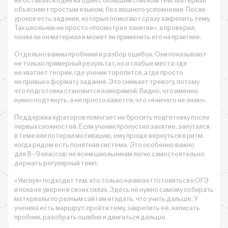
не оставался один на один с большим списком тем. Материал
объясняют простым языком, без лишнего усложнения. После
уроков есть задания, которые помогают сразу закрепить тему.
Так школьник не просто «посмотрел занятие», а проверил,
понял ли он материал и может ли применить его на практике.
Отдельно важны пробники и разбор ошибок. Они показывают
не только примерный результат, но и слабые места: где
не хватает теории, где ученик торопится, а где просто
не привык к формату задания. Это снижает тревогу, потому
что подготовка становится измеримой. Видно, что именно
нужно подтянуть, а не просто кажется, что «я ничего не знаю».
Поддержка кураторов помогает не бросить подготовку после
первых сложностей. Если ученик пропустил занятие, запутался
в теме или потерял мотивацию, ему проще вернуться в ритм,
когда рядом есть понятная система. Это особенно важно
для 8–9 классов: не всем школьникам легко самостоятельно
держать регулярный темп.
«Умскул» подходит тем, кто только начинает готовиться к ОГЭ
и пока не уверен в своих силах. Здесь не нужно самому собирать
материалы по разным сайтам и гадать, что учить дальше. У
ученика есть маршрут: пройти тему, закрепить её, написать
пробник, разобрать ошибки и двигаться дальше.