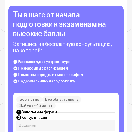
Ты в шаге от начала
подготовки к экзаменам на
высокие баллы
Запишись на бесплатную консультацию,
на которой:
Расскажем, как устроен курс
Познакомим с расписанием
Поможем определиться с тарифом
Подарим скидку на подготовку
Бесплатно
Без обязательств
Займет ~ 15 минут
Заполнение формы
1
Консультация
2