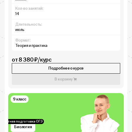
Кол-во занятий:
14
Длительность:
июль
Формат:
Теория и практика
от 8 380 ₽/курс
Подробнее о курсе
В корзину
9 класс
Летняя подготовка ОГЭ
Биология