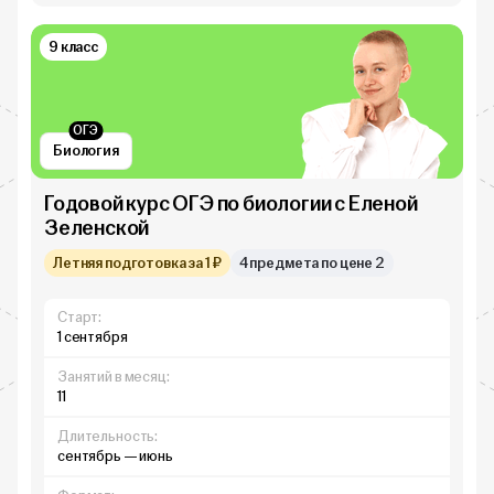
9 класс
ОГЭ
Биология
Годовой курс ОГЭ по биологии с Еленой
Зеленской
Летняя подготовка за 1 ₽
4 предмета по цене 2
Старт:
1 сентября
Занятий в месяц:
11
Длительность:
сентябрь — июнь