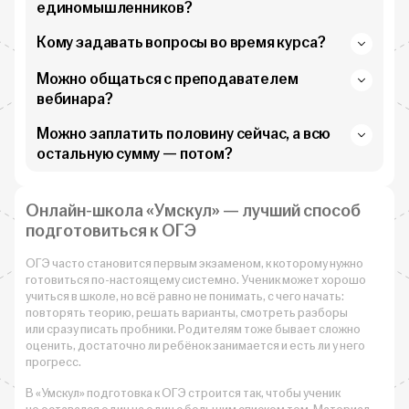
единомышленников?
Кому задавать вопросы во время курса?
Можно общаться с преподавателем
вебинара?
Можно заплатить половину сейчас, а всю
остальную сумму — потом?
Онлайн-школа «Умскул» — лучший способ
подготовиться к ОГЭ
ОГЭ часто становится первым экзаменом, к которому нужно
готовиться по-настоящему системно. Ученик может хорошо
учиться в школе, но всё равно не понимать, с чего начать:
повторять теорию, решать варианты, смотреть разборы
или сразу писать пробники. Родителям тоже бывает сложно
оценить, достаточно ли ребёнок занимается и есть ли у него
прогресс.
В «Умскул» подготовка к ОГЭ строится так, чтобы ученик