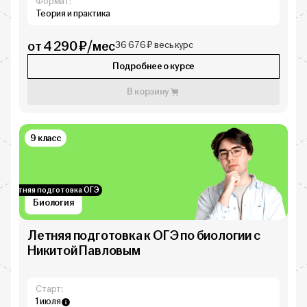
Формат:
Теория и практика
от 4 290 ₽/мес
36 676 ₽ весь курс
Подробнее о курсе
В корзину
9 класс
Летняя подготовка ОГЭ
Биология
Летняя подготовка к ОГЭ по биологии с
Никитой Павловым
Старт:
1 июля