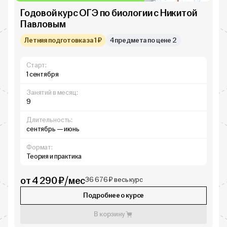
Годовой курс ОГЭ по биологии с Никитой
Павловым
Летняя подготовка за 1 ₽
4 предмета по цене 2
Старт:
1 сентября
Занятий в месяц:
9
Длительность:
сентябрь — июнь
Формат:
Теория и практика
от 4 290 ₽/мес
36 676 ₽ весь курс
Подробнее о курсе
В корзину