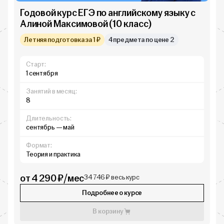
Годовой курс ЕГЭ по английскому языку с
Алиной Максимовой (10 класс)
Летняя подготовка за 1 ₽
4 предмета по цене 2
Старт:
1 сентября
Занятий в месяц:
8
Длительность:
сентябрь — май
Формат:
Теория и практика
от 4 290 ₽/мес
34 746 ₽ весь курс
Подробнее о курсе
В корзину