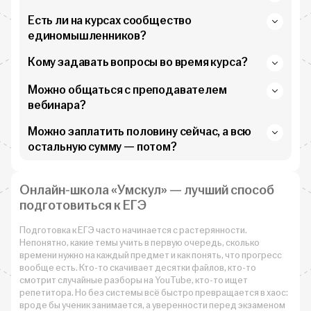
Есть ли на курсах сообщество
единомышленников?
Кому задавать вопросы во время курса?
Можно общаться с преподавателем
вебинара?
Можно заплатить половину сейчас, а всю
остальную сумму — потом?
Онлайн-школа «Умскул» — лучший способ
подготовиться к ЕГЭ
Подготовка к ЕГЭ часто начинается с растерянности.
Непонятно, какие темы учить в первую очередь, сколько
времени нужно на каждый предмет и как понять, что прогресс
вообще есть. Кто-то скачивает десятки файлов, кто-то
смотрит случайные разборы на YouTube, кто-то ищет
репетитора. Но без системы всё быстро превращается в хаос:
вроде бы ученик занимается, а уверенности перед экзаменом