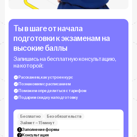
Ты в шаге от начала
подготовки к экзаменам на
высокие баллы
Запишись на бесплатную консультацию,
на которой:
Расскажем, как устроен курс
Познакомим с расписанием
Поможем определиться с тарифом
Подарим скидку на подготовку
Бесплатно
Без обязательств
Займет ~ 15 минут
Заполнение формы
1
Консультация
2