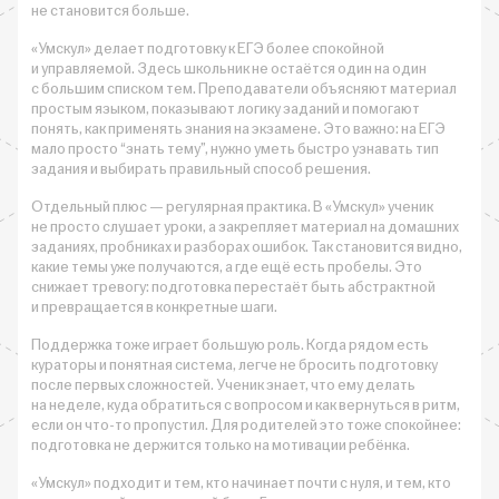
не становится больше.
«Умскул» делает подготовку к ЕГЭ более спокойной
и управляемой. Здесь школьник не остаётся один на один
с большим списком тем. Преподаватели объясняют материал
простым языком, показывают логику заданий и помогают
понять, как применять знания на экзамене. Это важно: на ЕГЭ
мало просто “знать тему”, нужно уметь быстро узнавать тип
задания и выбирать правильный способ решения.
Отдельный плюс — регулярная практика. В «Умскул» ученик
не просто слушает уроки, а закрепляет материал на домашних
заданиях, пробниках и разборах ошибок. Так становится видно,
какие темы уже получаются, а где ещё есть пробелы. Это
снижает тревогу: подготовка перестаёт быть абстрактной
и превращается в конкретные шаги.
Поддержка тоже играет большую роль. Когда рядом есть
кураторы и понятная система, легче не бросить подготовку
после первых сложностей. Ученик знает, что ему делать
на неделе, куда обратиться с вопросом и как вернуться в ритм,
если он что-то пропустил. Для родителей это тоже спокойнее:
подготовка не держится только на мотивации ребёнка.
«Умскул» подходит и тем, кто начинает почти с нуля, и тем, кто