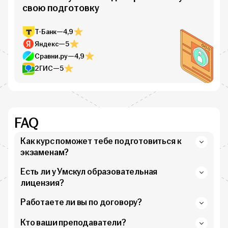
свою подготовку
Т-Банк
—
4,9
Яндекс
—
5
Сравни.ру
—
4,9
2ГИС
—
5
FAQ
Как курс поможет тебе подготовиться к
экзаменам?
Есть ли у Умскул образовательная
лицензия?
Работаете ли вы по договору?
Кто ваши преподаватели?