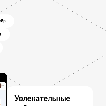
жёр
в
Увлекательные