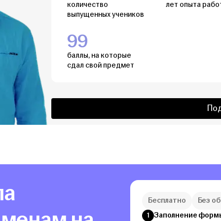
количество
лет опыта рабо
выпущенных учеников
99
баллы, на которые
сдал свой предмет
По
ла
Бесплатно
Без о
аменам на
Заполнение форм
1