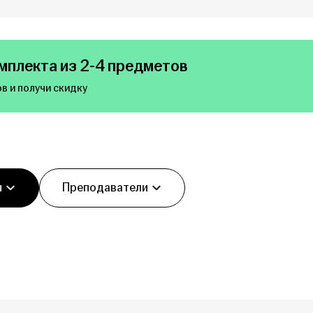
мплекта из 2-4 предметов
в и получи скидку
ы
Преподаватели