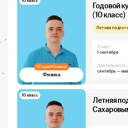
10 класс
Годовой к
(10 класс)
Летняя подготов
Старт:
1 сентября
Длительность:
ЕГЭ для 10 класса
сентябрь — ма
Физика
10 класс
Летняя по
Сахаровым