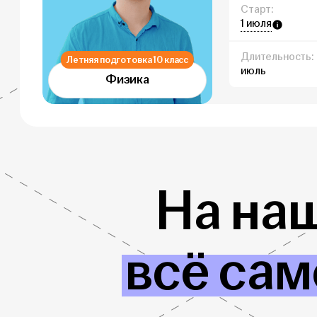
Старт:
1 июля
Длительность:
Летняя подготовка 10 класс
июль
Физика
На на
всё сам