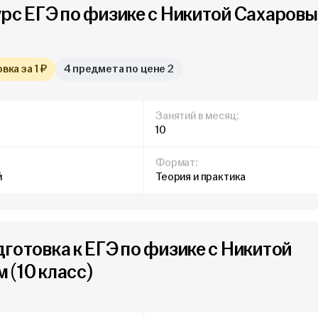
урс ЕГЭ по физике с Никитой Сахаров
ка за 1 ₽
4 предмета по цене 2
Занятий в месяц:
10
Формат:
й
Теория и практика
дготовка к ЕГЭ по физике с Никитой
 (10 класс)