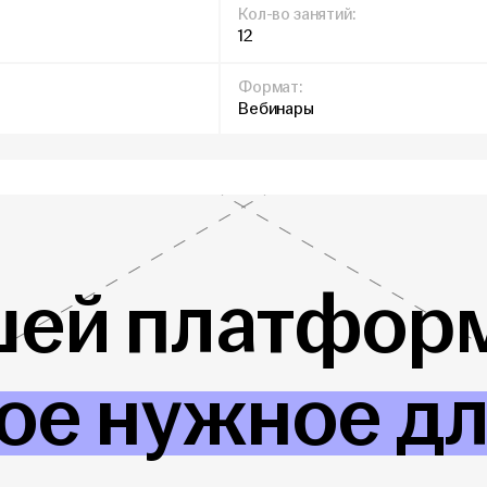
Кол-во занятий:
12
Формат:
Вебинары
шей платформ
ое нужное д