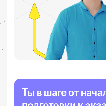
Ты в шаге от нача
подготовки к экз