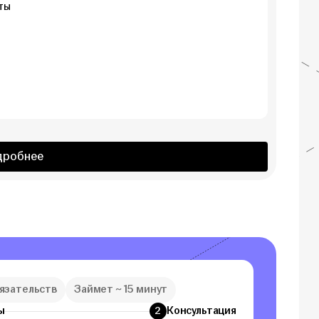
ты
дробнее
бязательств
Займет ~ 15 минут
ы
Консультация
2