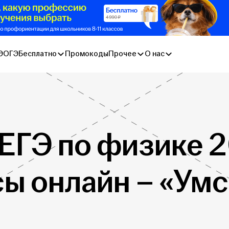
Э
ОГЭ
Бесплатно
Промокоды
Прочее
О нас
ЕГЭ по физике 2
сы онлайн – «Умс