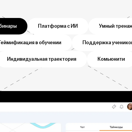
бинары
Платформа с ИИ
Умный трена
Геймификация в обучении
Поддержка ученико
Индивидуальная траектория
Комьюнити