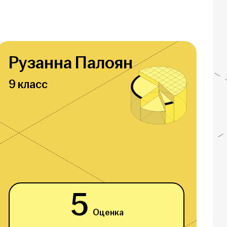
Рузанна Палоян
9 класс
5
Оценка