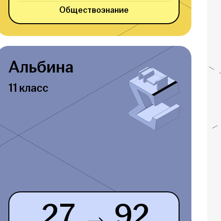
Обществознание
Альбина
11 класс
27
92