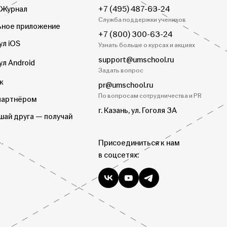
 Журнал
+7 (495) 487-63-24
Служба поддержки учеников
ное приложение
+7 (800) 300-63-24
ул iOS
Узнать больше о курсах и акциях
support@umschool.ru
ул Android
Задать вопрос
к
pr@umschool.ru
По вопросам сотрудничества и PR
партнёром
г. Казань, ул. Гоголя 3А
шай друга — получай
Присоединиться к нам
в соцсетях: