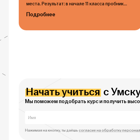
места. Результат: в начале 11 класса пробник
писал сын на 43 балла, результат Егэ- 73 балла.
Подробнее
Этим всё сказано.!!! ❤
Начать учиться
с Умск
Мы поможем подобрать курс и получить высок
Нажимая на кнопку, ты даёшь
согласие на обработку персона