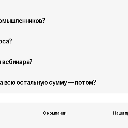
номышленников?
рса?
 вебинара?
 а всю остальную сумму — потом?
О компании
Наши п