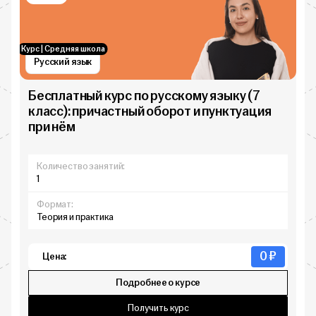
Курс | Средняя школа
Русский язык
Бесплатный курс по русскому языку (7
класс): причастный оборот и пунктуация
при нём
Количество занятий:
1
Формат:
Теория и практика
0 ₽
Цена:
Подробнее о курсе
Получить курс