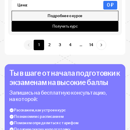
0 ₽
Цена:
Подробнее о курсе
Получить курс
1
2
3
4
...
14
Ты в шаге от начала подготовки к
экзаменам на высокие баллы
Запишись на бесплатную консультацию,
на которой:
Расскажем, как устроен курс
Познакомим с расписанием
Поможем определиться с тарифом
Подарим скидку на подготовку