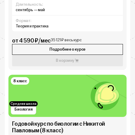
Длительность:
сентябрь — май
Формат:
Теория и практика
от 4 590 ₽/мес
35 121 ₽ весь курс
Подробнее о курсе
В корзину
8 класс
Средняя школа
Биология
Годовой курс по биологии с Никитой
Павловым (8 класс)