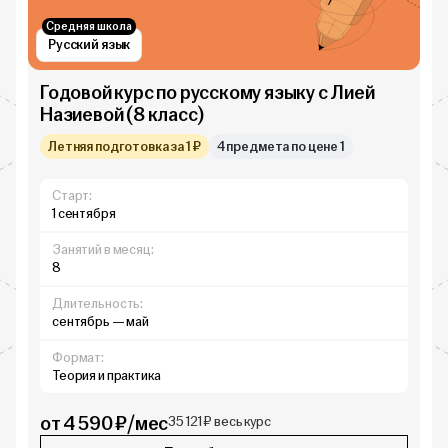
Средняя школа
Русский язык
Годовой курс по русскому языку c Лией
Назиевой (8 класс)
Летняя подготовка за 1 ₽
4 предмета по цене 1
Старт:
1 сентября
Занятий в месяц:
8
Длительность:
сентябрь — май
Формат:
Теория и практика
от 4 590 ₽/мес
35 121 ₽ весь курс