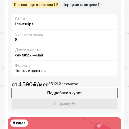
Летняя подготовка за 1 ₽
4 предмета по цене 1
Старт:
1 сентября
Занятий в месяц:
8
Длительность:
сентябрь — май
Формат:
Теория и практика
от 4 590 ₽/мес
35 121 ₽ весь курс
Подробнее о курсе
В корзину
8 класс