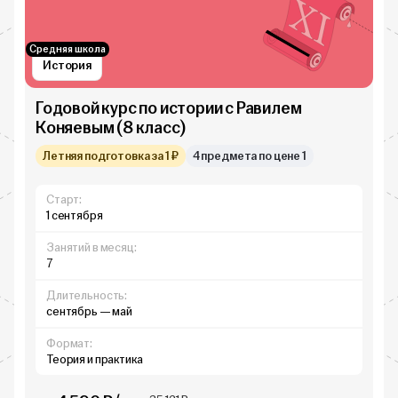
Средняя школа
История
Годовой курс по истории с Равилем
Коняевым (8 класс)
Летняя подготовка за 1 ₽
4 предмета по цене 1
Старт:
1 сентября
Занятий в месяц:
7
Длительность:
сентябрь — май
Формат:
Теория и практика