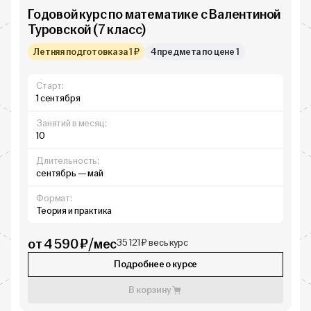
Годовой курс по математике с Валентиной
Туровской (7 класс)
Летняя подготовка за 1 ₽
4 предмета по цене 1
Старт:
1 сентября
Занятий в месяц:
10
Длительность:
сентябрь — май
Формат:
Теория и практика
от 4 590 ₽/мес
35 121 ₽ весь курс
Подробнее о курсе
В корзину