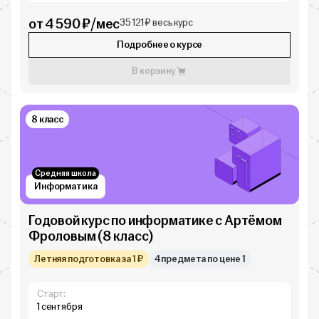
от 4 590 ₽/мес
35 121 ₽ весь курс
Подробнее о курсе
В корзину
8 класс
Средняя школа
Информатика
Годовой курс по информатике с Артёмом
Фроловым (8 класс)
Летняя подготовка за 1 ₽
4 предмета по цене 1
Старт:
1 сентября