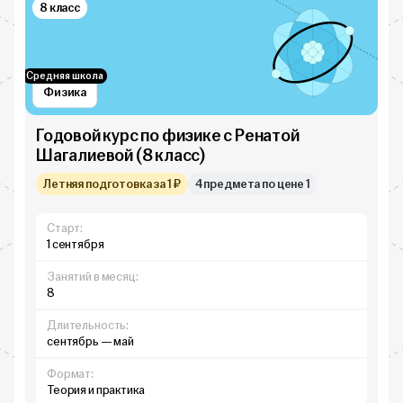
8 класс
Средняя школа
Физика
Годовой курс по физике с Ренатой
Шагалиевой (8 класс)
Летняя подготовка за 1 ₽
4 предмета по цене 1
Старт:
1 сентября
Занятий в месяц:
8
Длительность:
сентябрь — май
Формат:
Теория и практика