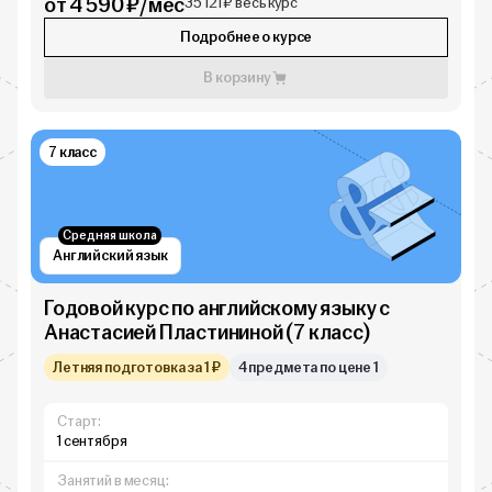
от 4 590 ₽/мес
35 121 ₽ весь курс
Подробнее о курсе
В корзину
7 класс
Средняя школа
Английский язык
Годовой курс по английскому языку с
Анастасией Пластининой (7 класс)
Летняя подготовка за 1 ₽
4 предмета по цене 1
Старт:
1 сентября
Занятий в месяц: