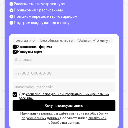
Расскажем, как устроен курс
Познакомим с расписанием
Поможем определиться с тарифом
Подарим скидку на подготовку
Бесплатно
Без обязательств
Займет ~ 15 минут
Заполнение формы
1
Консультация
2
Даю
согласие на получение информационных и рекламных
рассылок
Хочу на консультацию
Нажимая на кнопку, вы даёте
согласие на обработку
персональных данных
в соответствии с
политикой
обработки данных