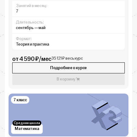
Занятий в месяц:
7
Длительность:
сентябрь — май
Формат:
Теория и практика
от 4 590 ₽/мес
35 121 ₽ весь курс
Подробнее о курсе
В корзину
7 класс
Средняя школа
Математика