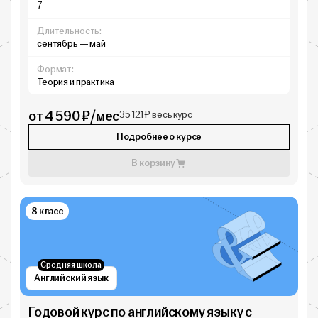
7
Длительность:
сентябрь — май
Формат:
Теория и практика
от 4 590 ₽/мес
35 121 ₽ весь курс
Подробнее о курсе
В корзину
8 класс
Средняя школа
Английский язык
Годовой курс по английскому языку с