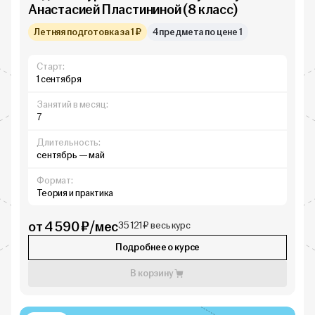
Анастасией Пластининой (8 класс)
Летняя подготовка за 1 ₽
4 предмета по цене 1
Старт:
1 сентября
Занятий в месяц:
7
Длительность:
сентябрь — май
Формат:
Теория и практика
от 4 590 ₽/мес
35 121 ₽ весь курс
Подробнее о курсе
В корзину