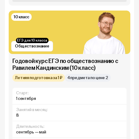
10 класс
ЕГЭ для 10 класса
Обществознание
Годовой курс ЕГЭ по обществознанию с
Равилем Кандинским (10 класс)
Летняя подготовка за 1 ₽
4 предмета по цене 2
Старт:
1 сентября
Занятий в месяц:
8
Длительность:
сентябрь — май