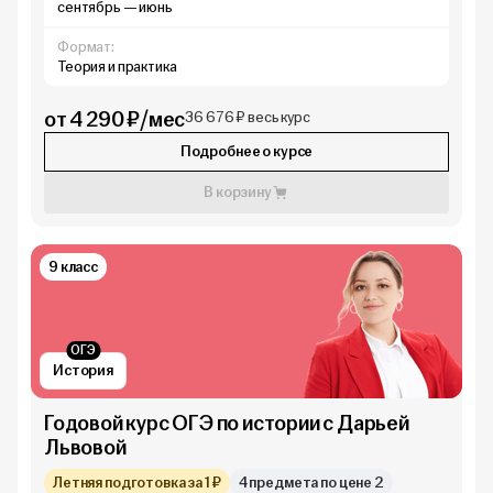
сентябрь — июнь
Формат:
Теория и практика
от 4 290 ₽/мес
36 676 ₽ весь курс
Подробнее о курсе
В корзину
9 класс
ОГЭ
История
Годовой курс ОГЭ по истории с Дарьей
Львовой
Летняя подготовка за 1 ₽
4 предмета по цене 2