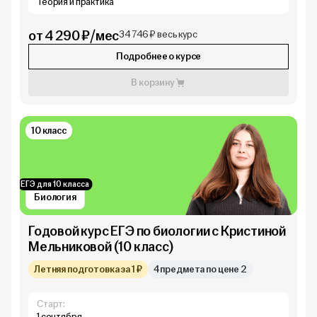
Теория и практика
от 4 290 ₽/мес
34 746 ₽ весь курс
Подробнее о курсе
В корзину
10 класс
ЕГЭ для 10 класса
Биология
Годовой курс ЕГЭ по биологии с Кристиной
Мельниковой (10 класс)
Летняя подготовка за 1 ₽
4 предмета по цене 2
Старт:
1 сентября