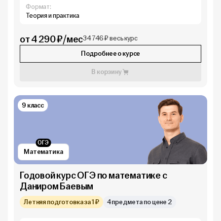
Формат:
Теория и практика
от 4 290 ₽/мес
34 746 ₽ весь курс
Подробнее о курсе
В корзину
9 класс
ОГЭ
Математика
Годовой курс ОГЭ по математике с
Даниром Баевым
Летняя подготовка за 1 ₽
4 предмета по цене 2