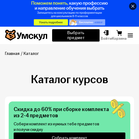
Умскул
Выбрать
предмет
Отк
Войти
Корзина
Главная
Каталог
Каталог курсов
Скидка до 60% при сборке комплекта
из 2-4 предметов
Собери комплект из нужных тебе предметов
и получи скидку
Собрать комплект