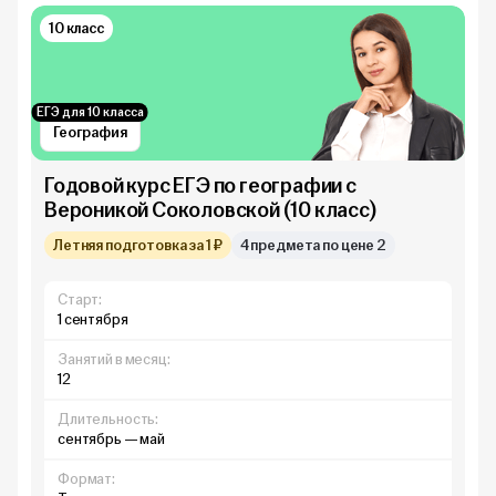
10 класс
ЕГЭ для 10 класса
География
Годовой курс ЕГЭ по географии с
Вероникой Соколовской (10 класс)
Летняя подготовка за 1 ₽
4 предмета по цене 2
Старт:
1 сентября
Занятий в месяц:
12
Длительность:
сентябрь — май
Формат: