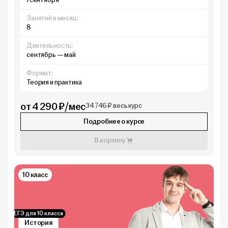
Занятий в месяц:
8
Длительность:
сентябрь — май
Формат:
Теория и практика
от 4 290 ₽/мес
34 746 ₽ весь курс
Подробнее о курсе
В корзину
10 класс
ЕГЭ для 10 класса
История