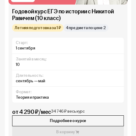
Годовой курс ЕГЭ по истории с Никитой
Равичем (10 класс)
Летняя подготовка за 1 ₽
4 предмета по цене 2
Старт:
1 сентября
Занятий в месяц:
10
Длительность:
сентябрь — май
Формат:
Теория и практика
от 4 290 ₽/мес
34 746 ₽ весь курс
Подробнее о курсе
В корзину