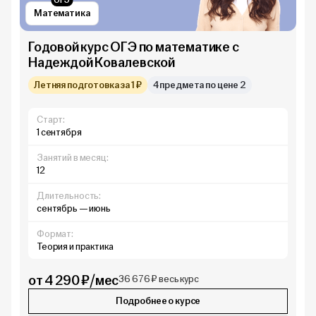
ОГЭ
Математика
Годовой курс ОГЭ по математике с
Надеждой Ковалевской
Летняя подготовка за 1 ₽
4 предмета по цене 2
Старт:
1 сентября
Занятий в месяц:
12
Длительность:
сентябрь — июнь
Формат:
Теория и практика
от 4 290 ₽/мес
36 676 ₽ весь курс
Подробнее о курсе