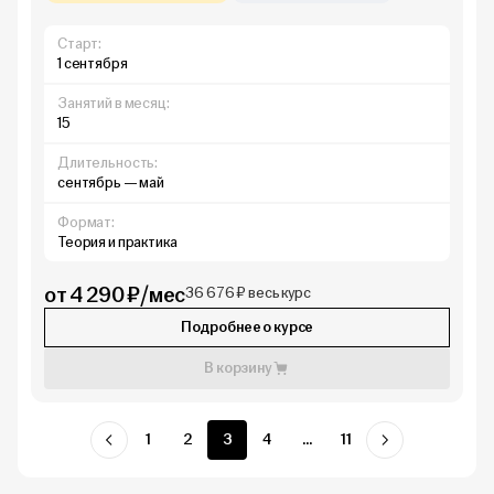
Старт:
1 сентября
Занятий в месяц:
15
Длительность:
сентябрь — май
Формат:
Теория и практика
от 4 290 ₽/мес
36 676 ₽ весь курс
Подробнее о курсе
В корзину
1
2
3
4
...
11