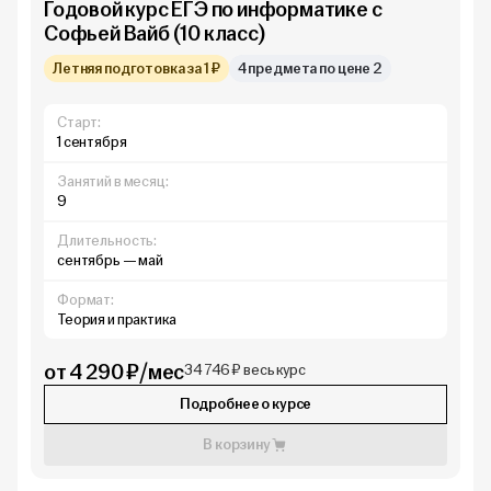
Годовой курс ЕГЭ по информатике с
Софьей Вайб (10 класс)
Летняя подготовка за 1 ₽
4 предмета по цене 2
Старт:
1 сентября
Занятий в месяц:
9
Длительность:
сентябрь — май
Формат:
Теория и практика
от 4 290 ₽/мес
34 746 ₽ весь курс
Подробнее о курсе
В корзину