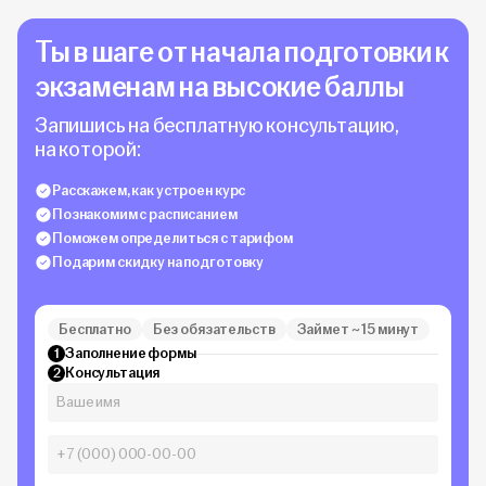
Ты в шаге от начала подготовки к
экзаменам на высокие баллы
Запишись на бесплатную консультацию,
на которой:
Расскажем, как устроен курс
Познакомим с расписанием
Поможем определиться с тарифом
Подарим скидку на подготовку
Бесплатно
Без обязательств
Займет ~ 15 минут
Заполнение формы
1
Консультация
2