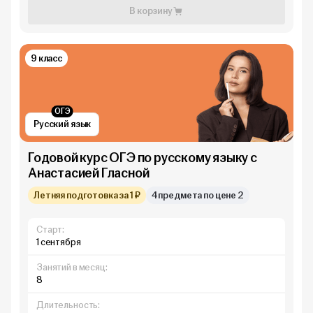
В корзину
9 класс
ОГЭ
Русский язык
Годовой курс ОГЭ по русскому языку с
Анастасией Гласной
Летняя подготовка за 1 ₽
4 предмета по цене 2
Старт:
1 сентября
Занятий в месяц:
8
Длительность: