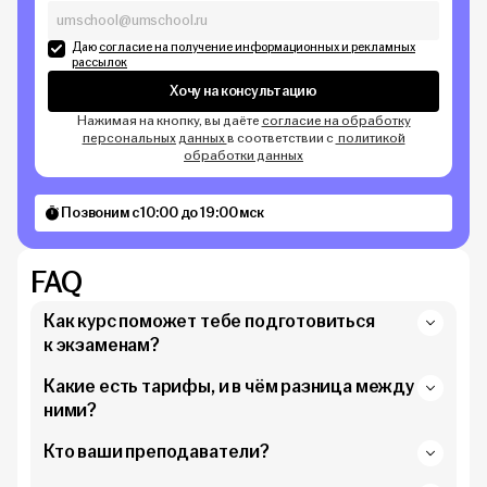
Даю
согласие на получение информационных и рекламных
рассылок
Хочу на консультацию
Нажимая на кнопку, вы даёте
согласие на обработку
персональных данных
в соответствии с
политикой
обработки данных
Позвоним с 10:00 до 19:00 мск
FAQ
Как курс поможет тебе подготовиться
к экзаменам?
Какие есть тарифы, и в чём разница между
ними?
Кто ваши преподаватели?