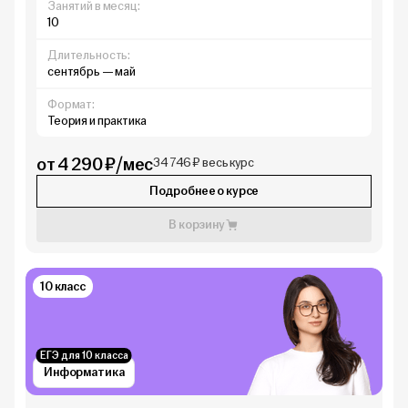
Занятий в месяц:
10
Длительность:
сентябрь — май
Формат:
Теория и практика
от 4 290 ₽/мес
34 746 ₽ весь курс
Подробнее о курсе
В корзину
10 класс
ЕГЭ для 10 класса
Информатика