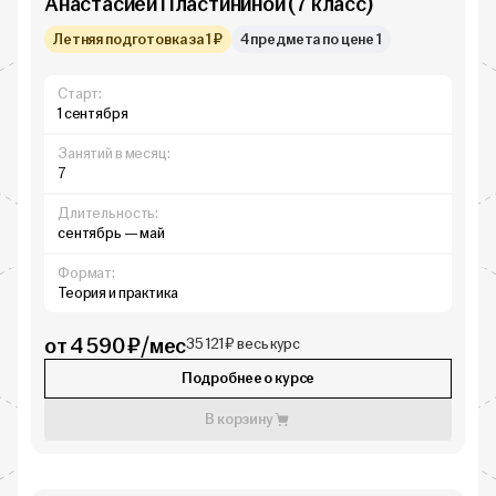
Анастасией Пластининой (7 класс)
Летняя подготовка за 1 ₽
4 предмета по цене 1
Старт:
1 сентября
Занятий в месяц:
7
Длительность:
сентябрь — май
Формат:
Теория и практика
от 4 590 ₽/мес
35 121 ₽ весь курс
Подробнее о курсе
В корзину