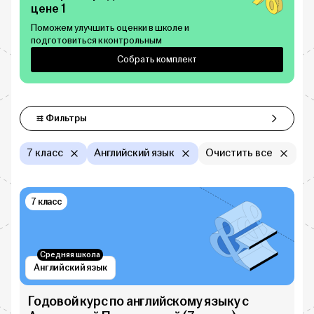
цене 1
Поможем улучшить оценки в школе и
подготовиться к контрольным
Собрать комплект
Фильтры
Фильтры
7 класс
Английский язык
Очистить все
7 класс
Средняя школа
Английский язык
Годовой курс по английскому языку с