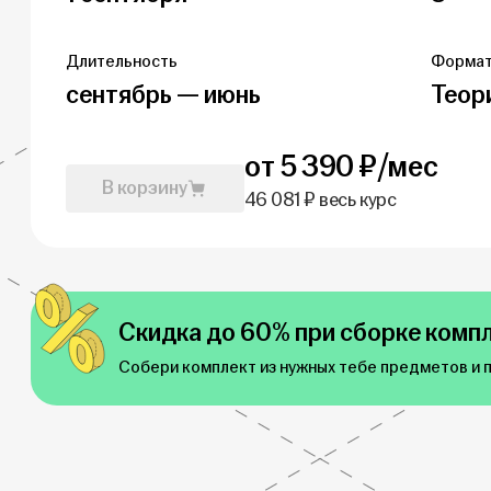
Длительность
Форма
сентябрь — июнь
Теор
от 5 390 ₽/мес
В корзину
46 081 ₽ весь курс
Скидка до 60% при сборке компл
Собери комплект из нужных тебе предметов и 