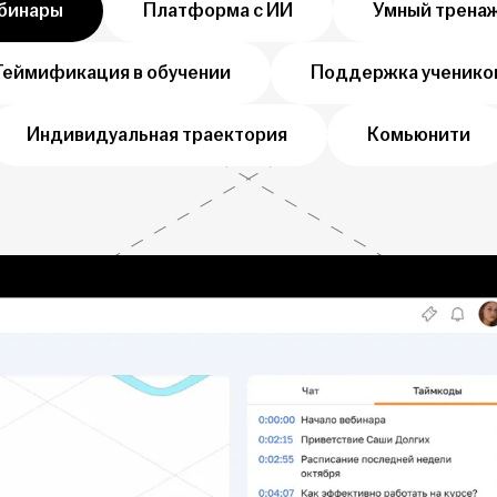
бинары
Платформа с ИИ
Умный трена
Геймификация в обучении
Поддержка ученико
Индивидуальная траектория
Комьюнити