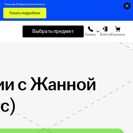
Выбрать предмет
Номер
Войти
Корзина
ии с Жанной
с)