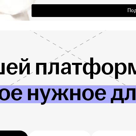
По
шей платформ
ое нужное д