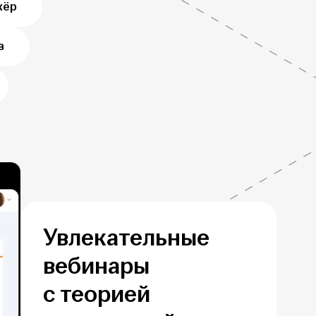
жёр
в
Увлекательные
вебинары
с теорией