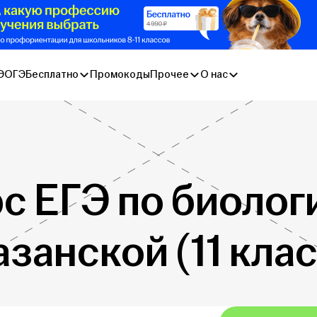
Э
ОГЭ
Бесплатно
Промокоды
Прочее
О нас
рс ЕГЭ по биолог
азанской (11 клас