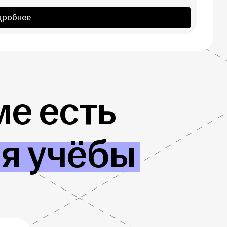
дробнее
е есть
ля учёбы