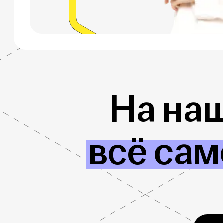
На на
всё сам