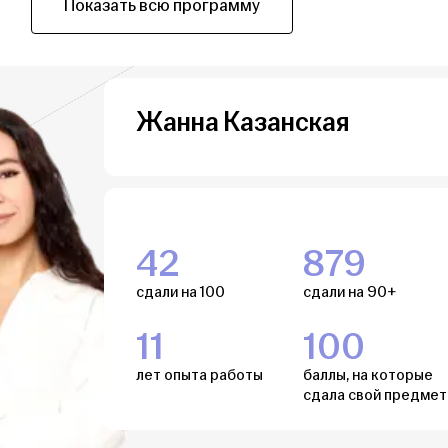
Показать всю программу
Жанна Казанская
42
879
сдали на 100
сдали на 90+
11
100
лет опыта работы
баллы, на которые
сдала свой предмет