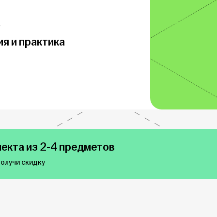
т
ия и практика
екта из 2-4 предметов
получи скидку