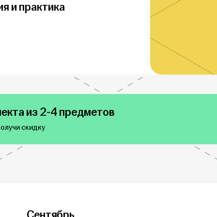
ия и практика
екта из 2-4 предметов
получи скидку
Сентябрь