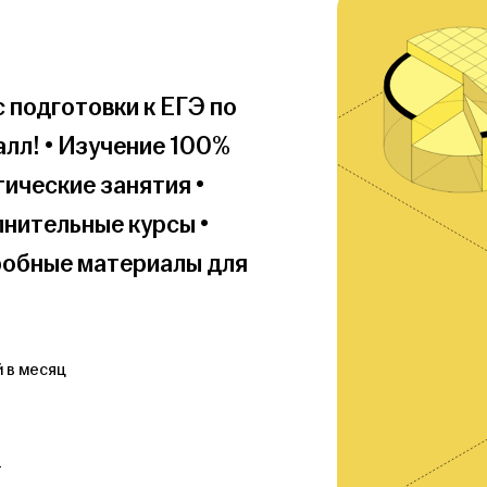
 подготовки к ЕГЭ по 
л! • Изучение 100% 
ические занятия • 
нительные курсы • 
робные материалы для 
 в месяц
т