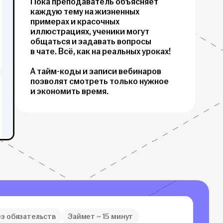
Пока преподаватель объясняет
каждую тему на жизненных
примерах и красочных
иллюстрациях, ученики могут
общаться и задавать вопросы
в чате. Всё, как на реальных уроках!
А тайм-коды и записи вебинаров
позволят смотреть только нужное
и экономить время.
ез обязательств
Займет ~ 15 минут