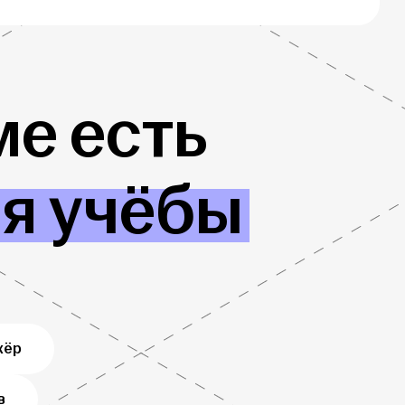
е есть
ля учёбы
жёр
в