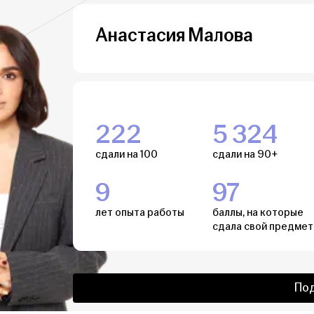
Анастасия Малова
222
5 324
сдали на 100
сдали на 90+
9
97
лет опыта работы
баллы, на которые
сдала свой предмет
По