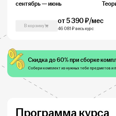
сентябрь — июнь
Теор
от 5 390 ₽/мес
В корзину
46 081 ₽ весь курс
Скидка до 60% при сборке компл
Собери комплект из нужных тебе предметов и 
Программа курса