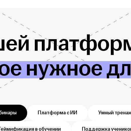
шей платформ
ое нужное д
бинары
Платформа с ИИ
Умный трена
Геймификация в обучении
Поддержка ученико