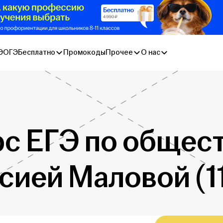
Э
ОГЭ
Бесплатно
Промокоды
Прочее
О нас
рс ЕГЭ по общес
сией Маловой (11