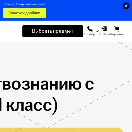
Выбрать предмет
Номер
Войти
Корзина
твознанию с
 класс)