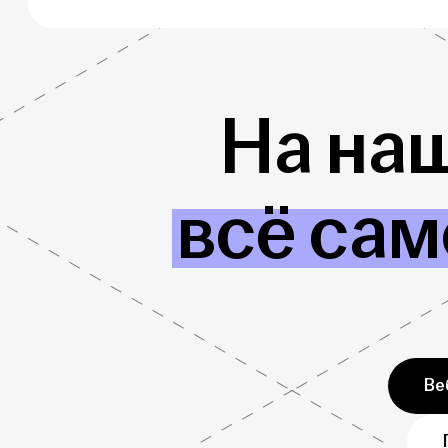
На на
всё сам
Ве